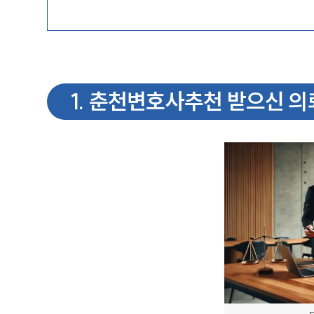
1
.
춘천변호사추천 받으신 의