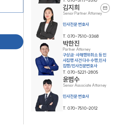
T.
070-5117-5510
김지희
Senior Partner Attorney
민사전문 변호사
T.
070-7510-3368
박한진
Partner Attorney
그룹소개
구상금·사해행위취소 등 민
사집행 사건 다수 수행,민사
집행/민사전문변호사
그룹소개
T.
070-5221-2805
윤범수
대륜의 강점
Senior Associate Attorney
오시는 길
민사전문 변호사
글로벌 파트너 로펌
T.
070-7510-2012
고객의 소리
통합검색