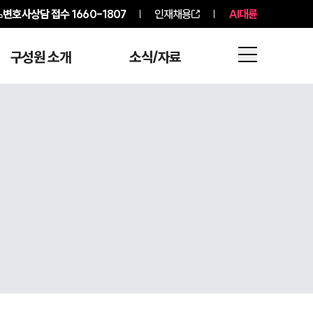
변호사상담 접수
1660-1807
인재채용
AI대륜
구성원 소개
소식/자료