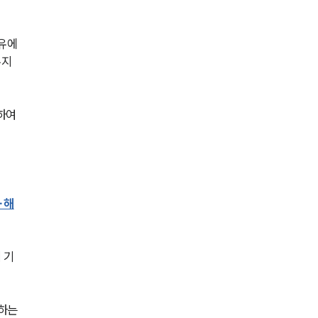
전체
유에 
구성원 소개
유지
손해배상 · 민사전문변호사
하여
소식/자료
언론보도
∙해
공지사항
법률 블로그
 기
법률서식
뉴스레터/브로슈어
하는 