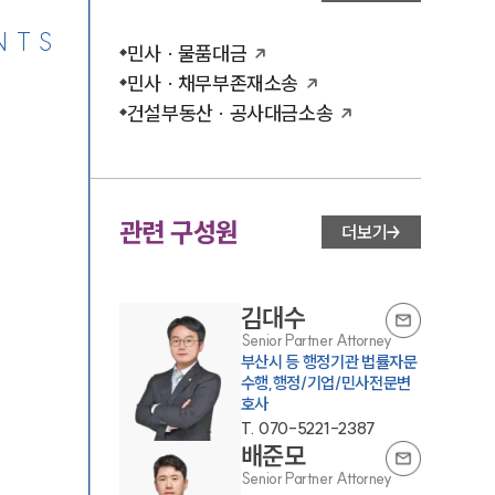
NTS
민사 · 물품대금
민사 · 채무부존재소송
건설부동산 · 공사대금소송
관련 구성원
더보기
김대수
Senior Partner Attorney
부산시 등 행정기관 법률자문
수행,행정/기업/민사전문변
호사
T.
070-5221-2387
배준모
Senior Partner Attorney