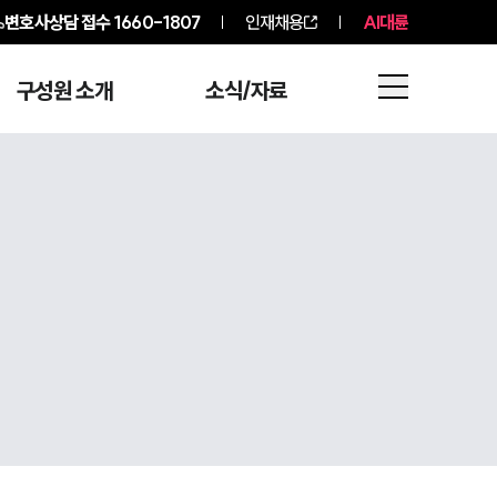
변호사상담 접수
1660-1807
인재채용
AI대륜
구성원 소개
소식/자료