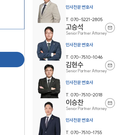
민사전문 변호사
T.
070-5221-2805
고승석
Senior Partner Attorney
민사전문 변호사
그룹소개
T.
070-7510-1046
김현수
Senior Partner Attorney
그룹소개
민사전문 변호사
대륜의 강점
T.
070-7510-2018
오시는 길
이승찬
글로벌 파트너 로펌
Senior Partner Attorney
민사전문 변호사
고객의 소리
T.
070-7510-1755
통합검색