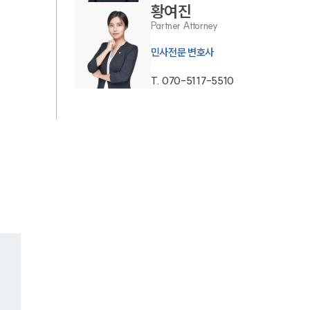
황여진
AI대륜
Partner Attorney
민사전문 변호사
업무사례
T.
070-5117-5510
주요 업무사례
사례분석/최신동향
법률정보
법률지식인
고객후기
업무분야
민사그룹 업무