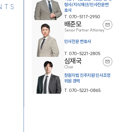
형사/지식재산/민사전문변
NTS
호사
T.
070-5117-2950
배준모
Senior Partner Attorney
민사전문 변호사
T.
070-5221-2805
심재국
Chair
창원지법 진주지원 민사조정
위원 경력
T.
070-5221-0865