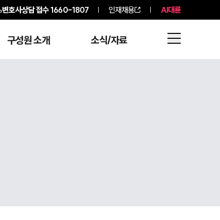
변호사상담 접수
1660-1807
인재채용
AI대륜
구성원 소개
소식/자료