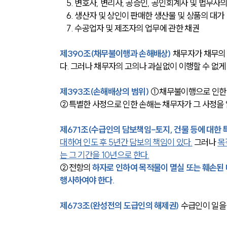
    5. 변호사, 변리사, 공증인, 공인회계사 및 법무
    6. 생산자 및 상인이 판매한 생산물 및 상품의 대가
    7. 수공업자 및 제조자의 업무에 관한 채권
제390조(채무불이행과 손해배상)
 채무자가 채무의
다. 그러나 채무자의 고의나 과실없이 이행할 수 없게
제393조(손해배상의 범위)
 ①채무불이행으로 인한 
②특별한 사정으로 인한 손해는 채무자가 그 사정을 
제671조(수급인의 담보책임-토지, 건물 등에 대한 
대하여 인도 후 5년간 담보의 책임이 있다.
 그러나 
목
는 그 기간을 10년으로 한다.
②전항의 
하자로 인하여 목적물이 멸실 또는 훼손된 
행사하여야 한다.
제673조(완성전의 도급인의 해제권)
 수급인이 일을