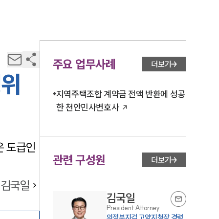
주요 업무사례
더보기
행위
지역주택조합 계약금 전액 반환에 성공
한 천안민사변호사
은 도급인
관련 구성원
더보기
김국일
김국일
President Attorney
의정부지검 고양지청장 경력,