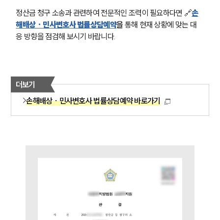
정산금 청구 소송과 관련하여 전문적인 조력이 필요하다면 🔗
손
해배상 · 민사변호사 법률상담예약
을
 통해 현재 상황에 맞는 대
그룹소개
응 방향을 점검해 보시기 바랍니다.
그룹소개
대륜의 강점
오시는 길
글로벌 파트너 로펌
더보기
고객의 소리
통합검색
손해배상 · 민사변호사 법률상담예약 바로가기
AI대륜
업무사례
주요 업무사례
사례분석/최신동향
법률정보
법률지식인
고객후기