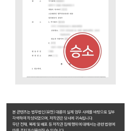
업무분야
민사그룹 업무
전체
구성원 소개
손해배상 · 민사전문변호사
소식/자료
언론보도
공지사항
법률 블로그
법률서식
뉴스레터/브로슈어
본 콘텐츠는 법무법인(유한) 대륜의 실제 업무 사례를 바탕으로 일부
세미나
각색하여 작성되었으며, 저작권은 당사에 귀속됩니다.
무단 전재, 복제 및 배포 등 저작권 침해 행위에 대해서는 관련 법령에
따른 조치가 이루어질 수 있습니다.