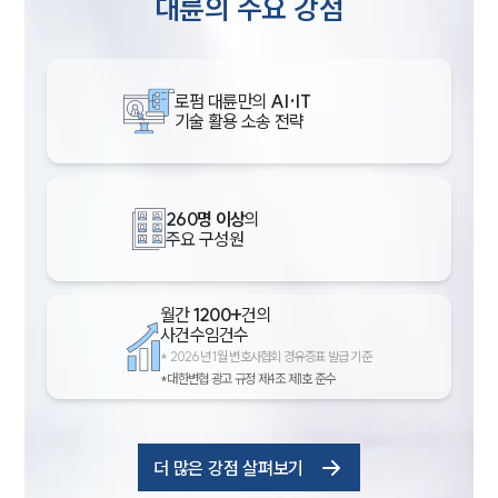
대륜의 주요 강점
로펌 대륜만의
AI·IT
기술 활용 소송 전략
260명 이상
의
주요 구성원
월간
1200+
건의
사건수임건수
*
2026년 1월 변호사협회 경유증표 발급 기준
*대한변협 광고 규정 제4조 제1호 준수
더 많은 강점 살펴보기