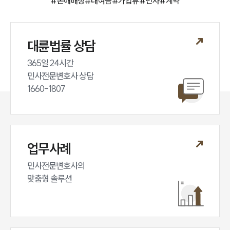
#
손해배상
#
대여금
#
가압류
#
민사
#
계약
대륜법률 상담
365일 24시간

민사전문변호사 상담

1660-1807
업무사례
민사전문변호사의

맞춤형 솔루션