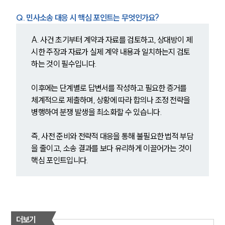
민사그룹 업무
전체
Q. 민사소송 대응 시 핵심 포인트는 무엇인가요?
A. 사건 초기부터 계약과 자료를 검토하고, 상대방이 제
구성원 소개
시한 주장과 자료가 실제 계약 내용과 일치하는지 검토
하는 것이 필수입니다.
손해배상 · 민사전문변호사
이후에는 단계별로 답변서를 작성하고 필요한 증거를 
소식/자료
체계적으로 제출하며, 상황에 따라 합의나 조정 전략을 
병행하여 분쟁 발생을 최소화할 수 있습니다.
언론보도
공지사항
즉, 사전 준비와 전략적 대응을 통해 불필요한 법적 부담
법률 블로그
을 줄이고, 소송 결과를 보다 유리하게 이끌어가는 것이 
법률서식
핵심 포인트입니다.
뉴스레터/브로슈어
세미나
대륜법률상담예약
더보기