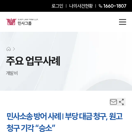
로그인
나의사건현황
1660-1807
주요 업무사례
개발비
민사소송 방어 사례 | 부당 대금 청구, 원고
청구 기각 “승소”