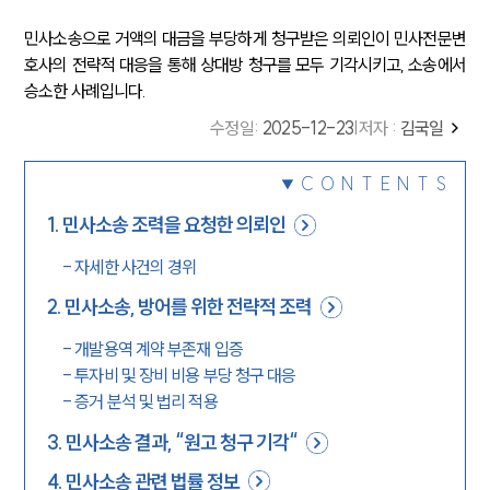
민사소송으로 거액의 대금을 부당하게 청구받은 의뢰인이 민사전문변
호사의 전략적 대응을 통해 상대방 청구를 모두 기각시키고, 소송에서
승소한 사례입니다.
수정일
:
2025-12-23
|
저자 :
김국일
CONTENTS
1
.
민사소송 조력을 요청한 의뢰인
-
자세한 사건의 경위
2
.
민사소송, 방어를 위한 전략적 조력
-
개발용역 계약 부존재 입증
-
투자비 및 장비 비용 부당 청구 대응
-
증거 분석 및 법리 적용
3
.
민사소송 결과, “원고 청구 기각“
4
.
민사소송 관련 법률 정보