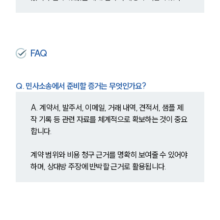
그룹소개
대륜의 강점
오시는 길
글로벌 파트너 로펌
FAQ
고객의 소리
통합검색
AI대륜
Q. 민사소송에서 준비할 증거는 무엇인가요?
업무사례
A. 계약서, 발주서, 이메일, 거래 내역, 견적서, 샘플 제
작 기록 등 관련 자료를 체계적으로 확보하는 것이 중요
주요 업무사례
합니다.
사례분석/최신동향
법률정보
계약 범위와 비용 청구 근거를 명확히 보여줄 수 있어야 
법률지식인
하며, 상대방 주장에 반박할 근거로 활용됩니다.
고객후기
업무분야