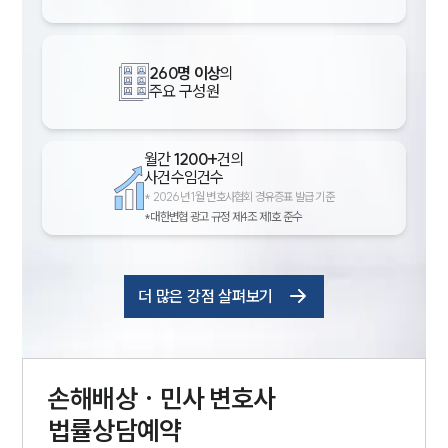
260명 이상
의
주요 구성원
월간
1200+
건의
사건수임건수
*
2026년 1월 변호사협회 경유증표 발급 기준
*대한변협 광고 규정 제4조 제1호 준수
더 많은 강점 살펴보기
손해배상 · 민사
변호사
법률상담예약