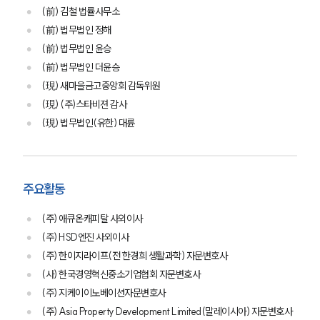
(前) 김철 법률사무소
(前) 법무법인 정해
(前) 법무법인 윤승
(前) 법무법인 더윤승
(現) 새마을금고중앙회 감독위원
(現) (주)스타비젼 감사
(現) 법무법인(유한) 대륜
주요활동
(주) 애큐온캐피탈 사외이사
(주) HSD엔진 사외이사
(주) 한이지라이프(전 한경희 생활과학) 자문변호사
(사) 한국경영혁신중소기업협회 자문변호사
(주) 지케이이노베이션자문변호사
(주) Asia Property Development Limited(말레이시아) 자문변호사