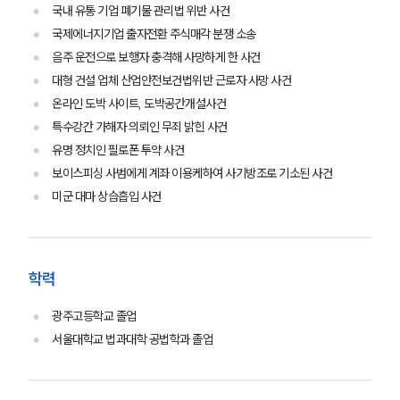
업무사례
국내 유통 기업 폐기물 관리법 위반 사건
국제에너지기업 출자전환 주식매각 분쟁 소송
주요 업무사례
음주 운전으로 보행자 충격해 사망하게 한 사건
사례분석/최신동향
대형 건설 업체 산업안전보건법위반 근로자 사망 사건
법률정보
법률지식인
온라인 도박 사이트, 도박공간개설사건
고객후기
특수강간 가해자 의뢰인 무죄 밝힌 사건
유명 정치인 필로폰 투약 사건
보이스피싱 사범에게 계좌 이용케하여 사기방조로 기소된 사건
업무분야
미군 대마 상습흡입 사건
민사그룹 업무
전체
학력
구성원 소개
광주고등학교 졸업
손해배상 · 민사전문변호사
서울대학교 법과대학 공법학과 졸업
소식/자료