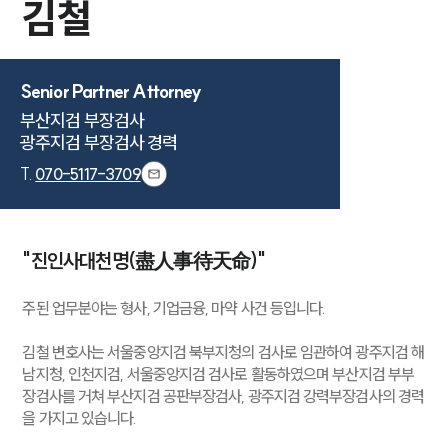
김철
Senior Partner Attorney
부산지검 부장검사

광주지검 부장검사 경력
T.
070-5117-3709
"진인사대천명(盡人事待天命)"
주된 업무분야는 형사, 기업금융, 마약 사건 등입니다.
김철 변호사는 서울중앙지검 북부지청의 검사로 임관하여 광주지검 해
남지청, 인천지검, 서울중앙지검 검사로 활동하였으며 부산지검 부부
장검사를 거쳐 부산지검 공판부장검사, 광주지검 강력부장검사의 경력
을 가지고 있습니다.