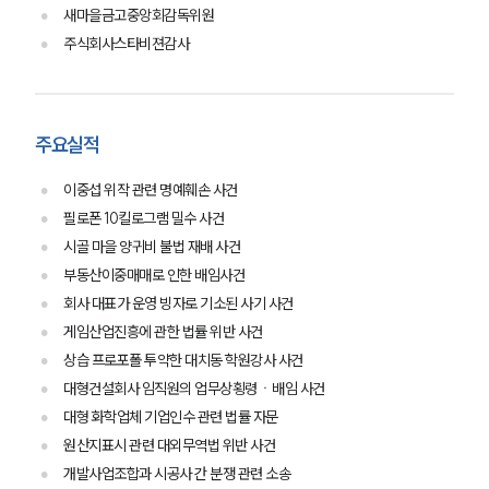
새마을금고중앙회감독위원
주식회사스타비젼감사
주요실적
이중섭 위작 관련 명예훼손 사건
필로폰 10킬로그램 밀수 사건
시골 마을 양귀비 불법 재배 사건
그룹소개
부동산이중매매로 인한 배임사건
그룹소개
회사 대표가 운영 빙자로 기소된 사기 사건
대륜의 강점
게임산업진흥에 관한 법률 위반 사건
오시는 길
상습 프로포폴 투약한 대치동 학원강사 사건
글로벌 파트너 로펌
대형건설회사 임직원의 업무상횡령ㆍ배임 사건
고객의 소리
통합검색
대형 화학업체 기업인수 관련 법률 자문
AI대륜
원산지표시 관련 대외무역법 위반 사건
개발사업조합과 시공사 간 분쟁 관련 소송