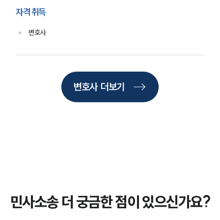
자격 취득
언론보도
공지사항
변호사
법률 블로그
법률서식
뉴스레터/브로슈어
세미나
변호사 더보기
대륜법률상담예약
대륜법률상담예약
민사소송 더 궁금한 점이 있으신가요?