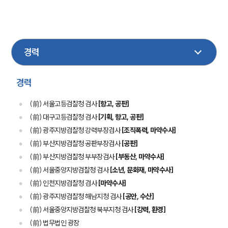
형사
기업법무
부동산
성범죄
마약
음주교통사고
노동
M&A
민사
손해배상
산재
금융
건설
엔터테인먼트
스포츠
헌법행정
가사
환경
경력
(前) 서울고등검찰청 검사
[항고, 공판]
(前) 대구고등검찰청 검사
[기획, 항고, 공판]
(前) 광주지방검찰청 강력부장검사
[조직폭력, 마약수사]
(前) 부산지방검찰청 공판부장검사
[공판]
(前) 부산지방검찰청 부부장검사
[부동산, 마약수사]
(前) 서울중앙지방검찰청 검사
[소년, 문화재, 마약수사]
(前) 인천지방검찰청 검사
[마약수사]
(前) 광주지방검찰청 해남지청 검사
[공안, 수산]
(前) 서울중앙지방검찰청 북부지청 검사
[강력, 환경]
(前) 법무법인 광장