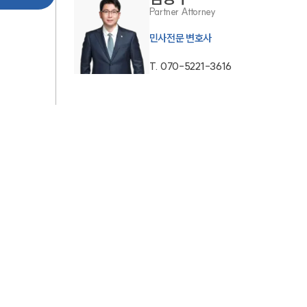
Partner Attorney
AI대륜
민사전문 변호사
업무사례
T.
070-5221-3616
주요 업무사례
사례분석/최신동향
법률정보
법률지식인
고객후기
업무분야
민사그룹 업무