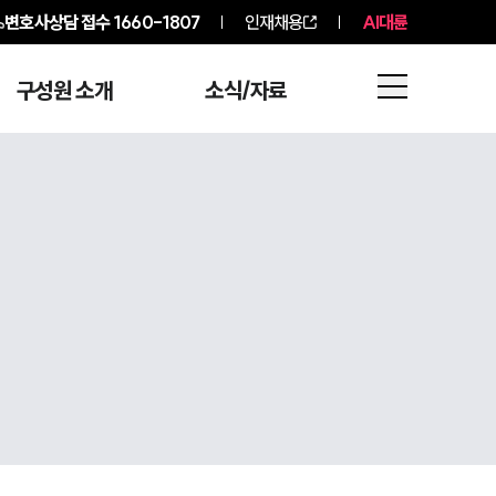
변호사상담 접수
1660-1807
인재채용
AI대륜
구성원 소개
소식/자료