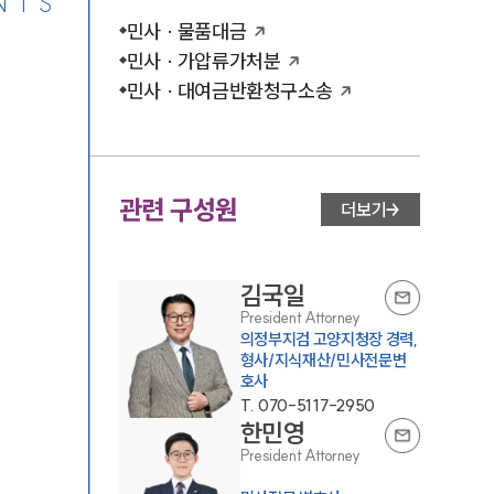
NTS
민사 · 물품대금
민사 · 가압류가처분
민사 · 대여금반환청구소송
관련 구성원
더보기
김국일
President Attorney
의정부지검 고양지청장 경력,
형사/지식재산/민사전문변
호사
T.
070-5117-2950
한민영
President Attorney