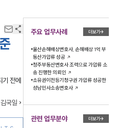
주요 업무사례
더보기
기준
울산손해배상변호사, 손해배상 1억 부
동산가압류 성공
청주부동산변호사 조력으로 가압류 소
송 진행한 의뢰인
되기 전에
소유권이전등기청구권 가압류 성공한
성남민사소송변호사
김국일
관련 업무분야
더보기