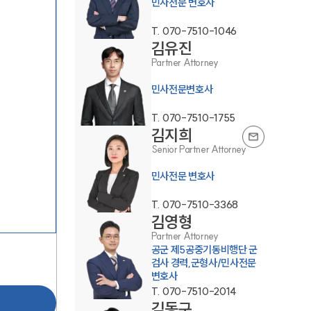
민사전문 변호사
T.
070-7510-1046
김유진
Partner Attorney
민사전문변호사
T.
070-7510-1755
그룹소개
김지희
Senior Partner Attorney
그룹소개
민사전문 변호사
대륜의 강점
T.
070-7510-3368
김영형
오시는 길
Partner Attorney
공군 제5공중기동비행단 군
글로벌 파트너 로펌
검사 경력,군형사/민사전문
변호사
고객의 소리
T.
070-7510-2014
김동구
통합검색