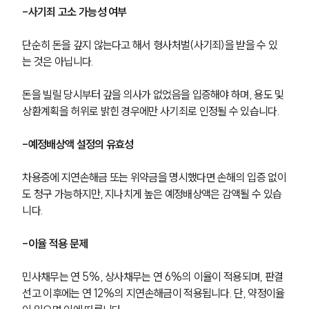
글로벌 파트너 로펌
-사기죄 고소 가능성 여부
고객의 소리
통합검색
단순히 돈을 갚지 않는다고 해서 형사처벌(사기죄)을 받을 수 있
AI대륜
는 것은 아닙니다. 
업무사례
돈을 빌릴 당시부터 갚을 의사가 없었음을 입증해야 하며, 용도 및 
상환계획을 허위로 밝힌 경우에만 사기죄로 인정될 수 있습니다.
주요 업무사례
사례분석/최신동향
-예정배상액 설정의 유효성
법률정보
법률지식인
고객후기
차용증에 지연손해금 또는 위약금을 명시했다면 손해의 입증 없이
도 청구 가능하지만, 지나치게 높은 예정배상액은 감액될 수 있습
니다.
업무분야
-이율 적용 문제
민사그룹 업무
전체
민사채무는 연 5%, 상사채무는 연 6%의 이율이 적용되며, 판결 
선고 이후에는 연 12%의 지연손해금이 적용됩니다. 단, 약정이율
구성원 소개