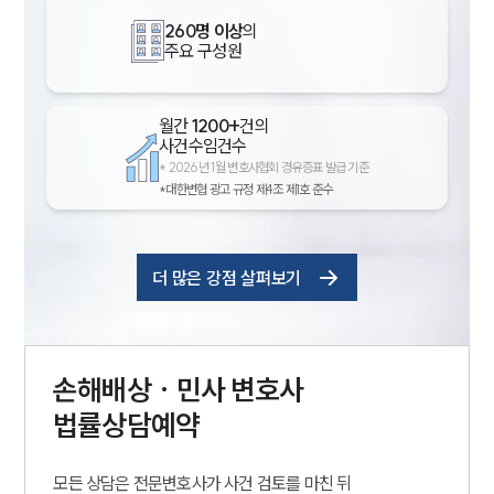
260명 이상
의
주요 구성원
월간
1200+
건의
사건수임건수
*
2026년 1월 변호사협회 경유증표 발급 기준
*대한변협 광고 규정 제4조 제1호 준수
더 많은 강점 살펴보기
손해배상 · 민사
변호사
법률상담예약
모든 상담은 전문변호사가 사건 검토를 마친 뒤