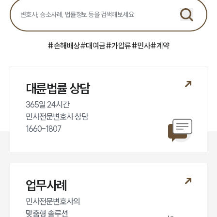
#
손해배상
#
대여금
#
가압류
#
민사
#
계약
대륜법률 상담
365일 24시간

민사전문변호사 상담

1660-1807
업무사례
민사전문변호사의

맞춤형 솔루션