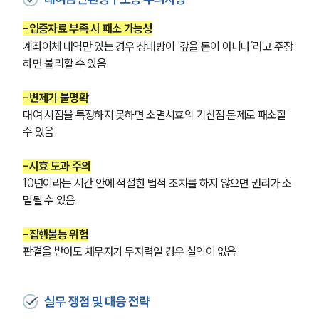
-입증자료 부족 시 패소 가능성
계좌이체 내역만 있는 경우 상대방이 ‘갚을 돈이 아니다’라고 주장
하면 불리할 수 있음
-변제기 불명확
대여 시점을 특정하지 못하면 소멸시효의 기산점 문제로 패소할 
수 있음
-시효 도과 주의
10년이라는 시간 안에 적절한 법적 조치를 하지 않으면 권리가 소
멸될 수 있음
-집행불능 위험
그룹소개
판결을 받아도 채무자가 무자력일 경우 실익이 없음
그룹소개
대륜의 강점
실무 쟁점 및 대응 전략
오시는 길