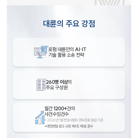
대륜의 주요 강점
로펌 대륜만의
AI·IT
기술 활용 소송 전략
260명 이상
의
주요 구성원
월간
1200+
건의
사건수임건수
*
2026년 1월 변호사협회 경유증표 발급 기준
*대한변협 광고 규정 제4조 제1호 준수