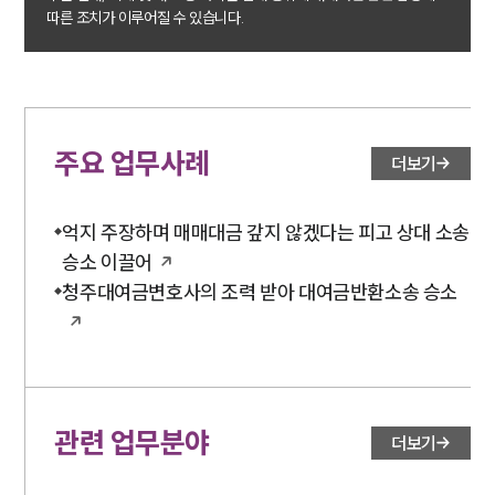
손해배상 · 민사전문변호사
따른 조치가 이루어질 수 있습니다.
소식/자료
언론보도
공지사항
주요 업무사례
더보기
법률 블로그
법률서식
뉴스레터/브로슈어
억지 주장하며 매매대금 갚지 않겠다는 피고 상대 소송
세미나
승소 이끌어
청주대여금변호사의 조력 받아 대여금반환소송 승소
대륜법률상담예약
대륜법률상담예약
관련 업무분야
더보기