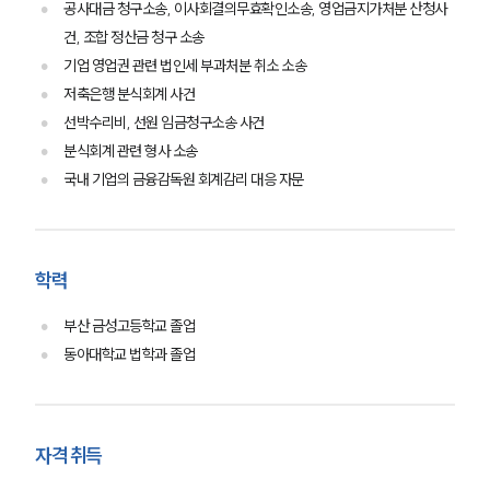
공사대금 청구소송, 이사회결의무효확인소송, 영업금지가처분 산청사
그룹소개
건, 조합 정산금 청구 소송
기업 영업권 관련 법인세 부과처분 취소 소송
그룹소개
대륜의 강점
저축은행 분식회계 사건
오시는 길
선박수리비, 선원 임금청구소송 사건
글로벌 파트너 로펌
분식회계 관련 형사 소송
고객의 소리
국내 기업의 금융감독원 회계감리 대응 자문
통합검색
AI대륜
업무사례
학력
주요 업무사례
부산 금성고등학교 졸업
사례분석/최신동향
동아대학교 법학과 졸업
법률정보
법률지식인
고객후기
자격 취득
업무분야