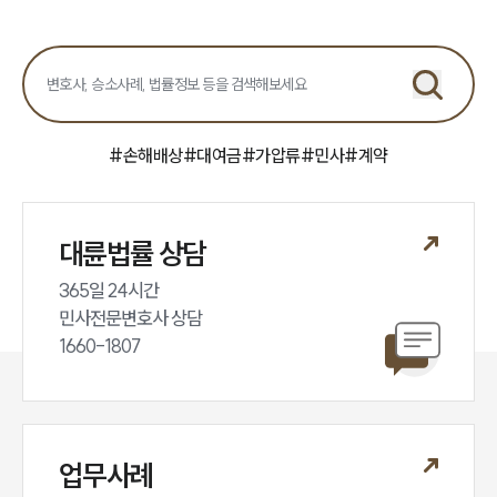
대륜법률상담예약
#
손해배상
#
대여금
#
가압류
#
민사
#
계약
대륜법률 상담
365일 24시간

민사전문변호사 상담

1660-1807
업무사례