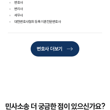
변호사
민사그룹 업무
변리사
전체
세무사
대한변호사협회 등록 이혼전문변호사
구성원 소개
손해배상 · 민사전문변호사
변호사 더보기
소식/자료
언론보도
공지사항
법률 블로그
법률서식
뉴스레터/브로슈어
세미나
민사소송 더 궁금한 점이 있으신가요?
대륜법률상담예약