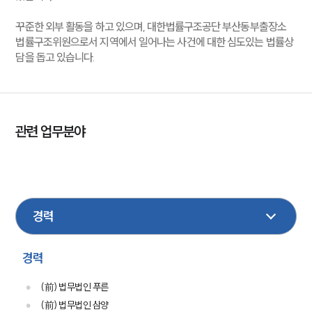
꾸준한 외부 활동을 하고 있으며, 대한법률구조공단 부산동부출장소
법률구조위원으로서 지역에서 일어나는 사건에 대한 심도있는 법률상
담을 돕고 있습니다.
관련 업무분야
행정
회계감리
기업일반
금융
민사
건설
이혼
조세
채권추심
경력
(前) 법무법인 푸른
(前) 법무법인 삼양