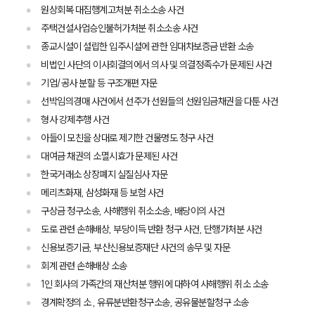
원상회복 대집행계고처분 취소소송 사건
주택건설사업승인불허가처분 취소소송 사건
종교시설이 설립한 입주시설에 관한 임대차보증금 반환 소송
비법인 사단의 이사회결의에서 의사 및 의결정족수가 문제된 사건
기업/공사 분할 등 구조개편 자문
선박임의경매 사건에서 선주가 선원들의 선원임금채권을 다툰 사건
형사 강제추행 사건
아들이 모친을 상대로 제기한 건물명도 청구 사건
대여금 채권의 소멸시효가 문제된 사건
한국거래소 상장폐지 실질심사 자문
메리츠화재, 삼성화재 등 보험 사건
구상금 청구소송, 사해행위 취소소송, 배당이의 사건
도로 관련 손해배상, 부당이득 반환 청구 사건, 단행가처분 사건
신용보증기금, 부산신용보증재단 사건의 송무 및 자문
회계 관련 손해배상 소송
1인 회사의 가족간의 재산처분 행위에 대하여 사해행위 취소 소송
경계확정의 소 , 유류분반환청구소송, 공유물분할청구 소송