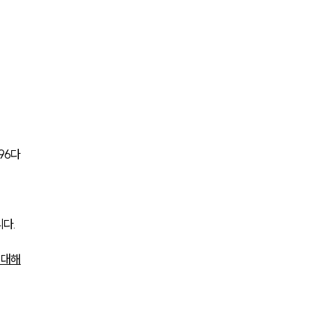
세미나
대륜법률상담예약
대륜법률상담예약
96다
다. 
 대해