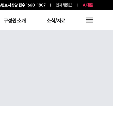
변호사상담 접수
1660-1807
인재채용
AI대륜
구성원 소개
소식/자료