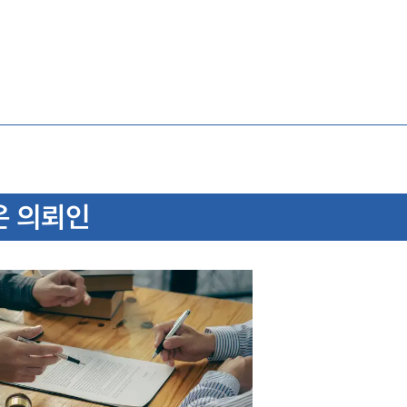
온 의뢰인