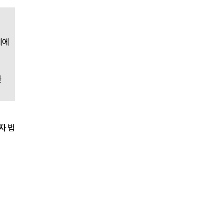
전체
구성원 소개
에 
손해배상 · 민사전문변호사
 
소식/자료
언론보도
자
 법
공지사항
법률 블로그
법률서식
뉴스레터/브로슈어