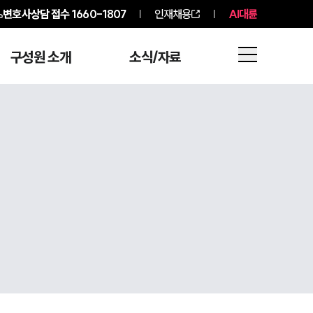
변호사상담 접수
1660-1807
인재채용
AI대륜
구성원 소개
소식/자료