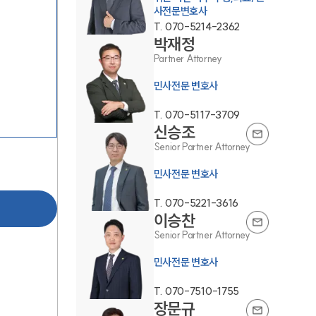
사전문변호사
T.
070-5214-2362
박재정
Partner Attorney
민사전문 변호사
T.
070-5117-3709
신승조
그룹소개
Senior Partner Attorney
그룹소개
민사전문 변호사
대륜의 강점
T.
070-5221-3616
이승찬
오시는 길
Senior Partner Attorney
글로벌 파트너 로펌
민사전문 변호사
고객의 소리
T.
070-7510-1755
장문규
통합검색