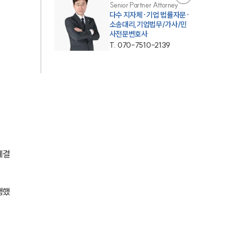
Senior Partner Attorney
다수 지자체·기업 법률자문·
AI대륜
소송대리,기업법무/가사/민
사전문변호사
T.
070-7510-2139
업무사례
주요 업무사례
사례분석/최신동향
법률정보
법률지식인
고객후기
체결
업무분야
행했
민사그룹 업무