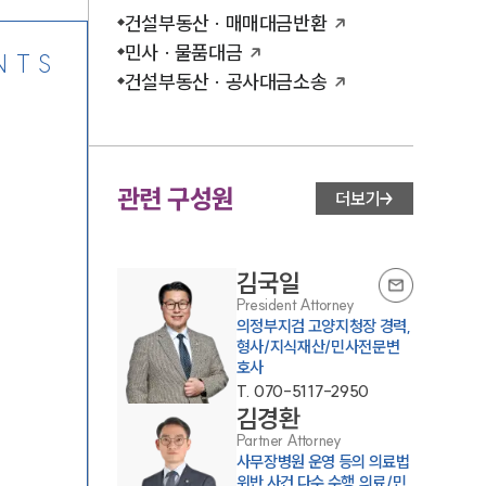
건설부동산 · 매매대금반환
민사 · 물품대금
NTS
건설부동산 · 공사대금소송
관련 구성원
더보기
김국일
President Attorney
의정부지검 고양지청장 경력,
형사/지식재산/민사전문변
호사
T.
070-5117-2950
김경환
Partner Attorney
사무장병원 운영 등의 의료법
위반 사건 다수 수행,의료/민