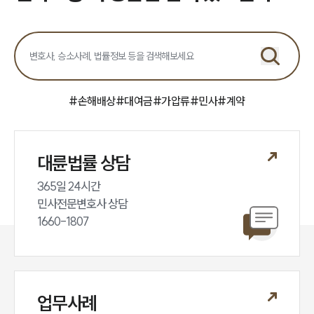
#
손해배상
#
대여금
#
가압류
#
민사
#
계약
대륜법률 상담
365일 24시간

민사전문변호사 상담

1660-1807
업무사례