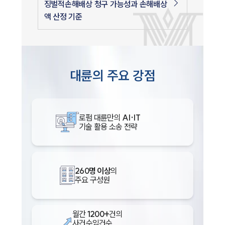
징벌적손해배상 청구 가능성과 손해배상
액 산정 기준
대륜의 주요 강점
로펌 대륜만의
AI·IT
기술 활용 소송 전략
260명 이상
의
주요 구성원
월간
1200+
건의
사건수임건수