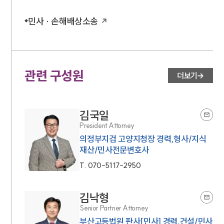
민사 · 손해배상소송
관련 구성원
더보기
김국일
President Attorney
의정부지검 고양지청장 경력,형사/지식
재산/민사전문변호사
T.
070-5117-2950
김낙형
Senior Partner Attorney
부산고등법원 판사[민사] 경력,건설/민사