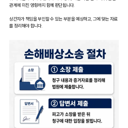
글로벌 파트너 로펌
관계에 미친 영향까지 함께 판단됩니다.
고객의 소리
통합검색
상간자가 책임을 부인할 수 있는 부분을 예상하고, 그에 맞는 자료
AI대륜
를 정리해야 합니다.
업무사례
주요 업무사례
사례분석/최신동향
법률정보
법률지식인
고객후기
업무분야
민사그룹 업무
전체
구성원 소개