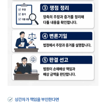
손해배상 · 민사전문변호사
소식/자료
언론보도
공지사항
법률 블로그
법률서식
뉴스레터/브로슈어
세미나
대륜법률상담예약
대륜법률상담예약
상간자가 책임을 부인한다면