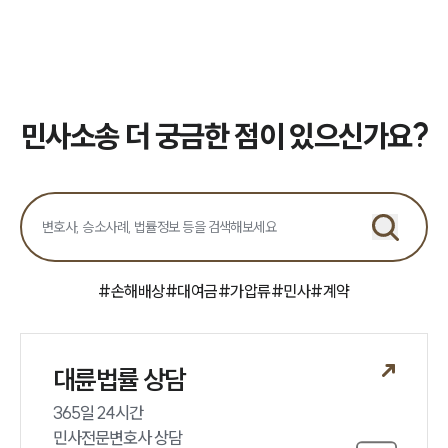
민사소송 더 궁금한 점이 있으신가요?
#
손해배상
#
대여금
#
가압류
#
민사
#
계약
대륜법률 상담
365일 24시간

민사전문변호사 상담
