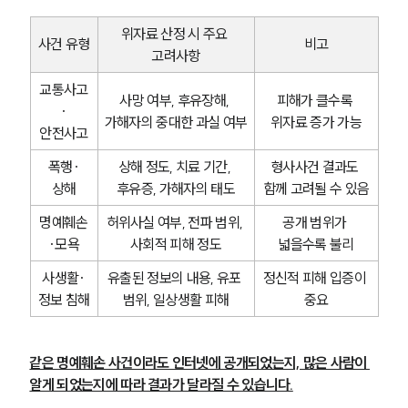
글로벌 파트너 로펌
고객의 소리
위자료 산정 시 주요 
사건 유형
비고
통합검색
고려사항
AI대륜
교통사고
사망 여부, 후유장해, 
피해가 클수록 
·
업무사례
가해자의 중대한 과실 여부
위자료 증가 가능
안전사고
주요 업무사례
폭행·
상해 정도, 치료 기간, 
형사사건 결과도 
사례분석/최신동향
상해
후유증, 가해자의 태도
함께 고려될 수 있음
법률정보
법률지식인
명예훼손
허위사실 여부, 전파 범위, 
공개 범위가 
고객후기
·모욕
사회적 피해 정도
넓을수록 불리
사생활·
유출된 정보의 내용, 유포 
정신적 피해 입증이 
업무분야
정보 침해
범위, 일상생활 피해
중요
민사그룹 업무
전체
같은 명예훼손 사건이라도 인터넷에 공개되었는지, 많은 사람이 
알게 되었는지에 따라 결과가 달라질 수 있습니다.
구성원 소개