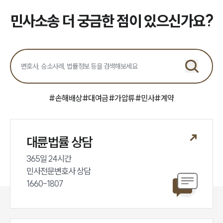
민사소송 더 궁금한 점이 있으신가요?
#
손해배상
#
대여금
#
가압류
#
민사
#
계약
대륜법률 상담
365일 24시간

민사전문변호사 상담

1660-1807