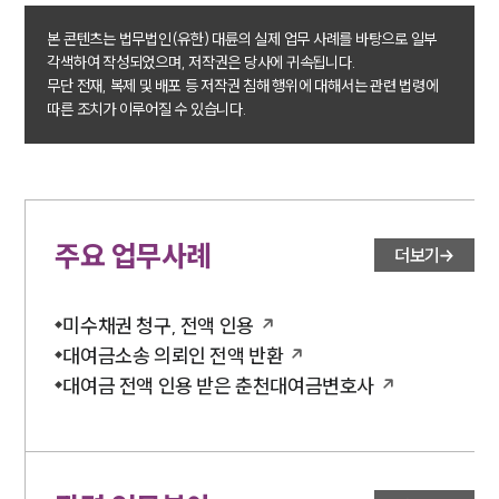
구성원 소개
본 콘텐츠는 법무법인(유한) 대륜의 실제 업무 사례를 바탕으로 일부
각색하여 작성되었으며, 저작권은 당사에 귀속됩니다.
손해배상 · 민사전문변호사
무단 전재, 복제 및 배포 등 저작권 침해 행위에 대해서는 관련 법령에
따른 조치가 이루어질 수 있습니다.
소식/자료
언론보도
공지사항
법률 블로그
주요 업무사례
더보기
법률서식
뉴스레터/브로슈어
세미나
미수채권 청구, 전액 인용
대여금소송 의뢰인 전액 반환
대륜법률상담예약
대여금 전액 인용 받은 춘천대여금변호사
대륜법률상담예약