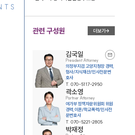
NTS
관련 구성원
더보기
김국일
President Attorney
의정부지검 고양지청장 경력,
형사/지식재산/민사전문변
호사
T.
070-5117-2950
곽소영
Partner Attorney
여가부 정책자문위원회 위원
경력,이혼/학교폭력/민사전
문변호사
T.
070-5221-2805
박재정