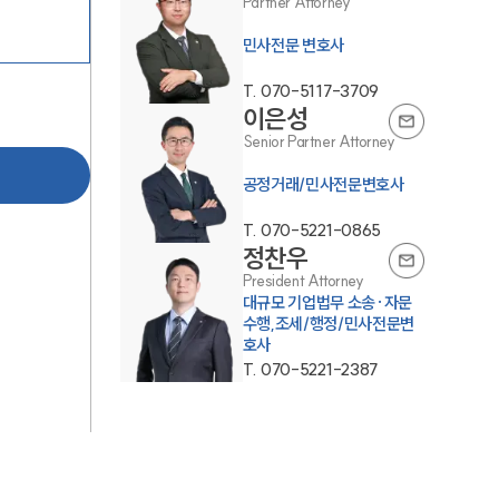
Partner Attorney
민사전문 변호사
T.
070-5117-3709
이은성
Senior Partner Attorney
공정거래/민사전문변호사
그룹소개
T.
070-5221-0865
정찬우
그룹소개
President Attorney
대규모 기업법무 소송·자문
대륜의 강점
수행,조세/행정/민사전문변
호사
오시는 길
T.
070-5221-2387
글로벌 파트너 로펌
고객의 소리
통합검색