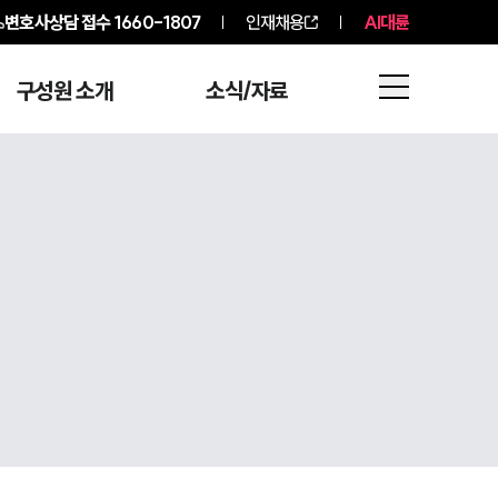
변호사상담 접수
1660-1807
인재채용
AI대륜
구성원 소개
소식/자료