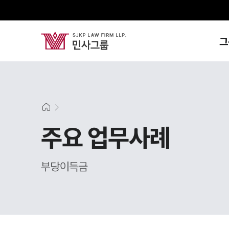
그
주요 업무사례
부당이득금