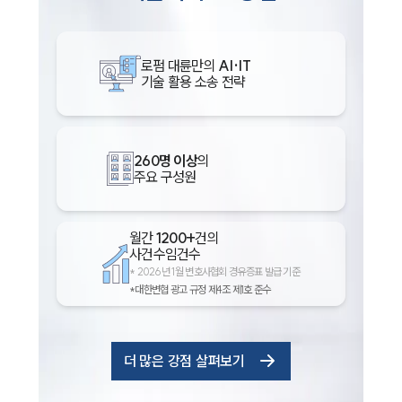
로펌 대륜만의
AI·IT
기술 활용 소송 전략
260명 이상
의
주요 구성원
월간
1200+
건의
사건수임건수
*
2026년 1월 변호사협회 경유증표 발급 기준
*대한변협 광고 규정 제4조 제1호 준수
더 많은 강점 살펴보기