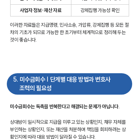
사업자 정보·재산 자료
강제집행 가능성 확인
손해배상 · 민사전문변호사
이러한 자료들은 지급명령, 민사소송, 가압류, 강제집행 등 모든 절
소식/자료
차의 기초가 되므로 가능한 한 초기부터 체계적으로 정리해 두는 
것이 좋습니다.
언론보도
공지사항
법률 블로그
법률서식
뉴스레터/브로슈어
세미나
5
.
미수금회수 | 단계별 대응 방법과 변호사
조력의 필요성
대륜법률상담예약
미수금회수는 독촉을 반복한다고 해결되는 문제가 아닙니다.
대륜법률상담예약
상대방이 일시적으로 지급을 미루고 있는 상황인지, 채무 자체를 
부인하는 상황인지, 또는 재산을 처분하며 책임을 회피하려는 상
황인지에 따라 대응 방법이 달라질 수 있습니다.