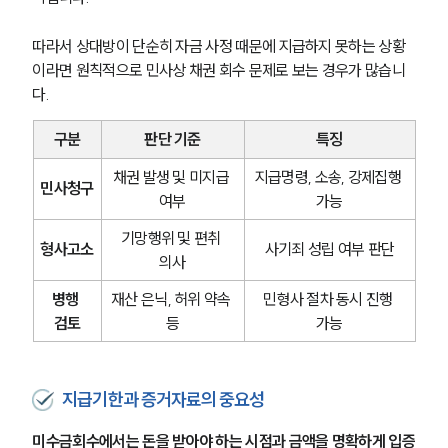
따라서 상대방이 단순히 자금 사정 때문에 지급하지 못하는 상황
이라면 원칙적으로 민사상 채권 회수 문제로 보는 경우가 많습니
다.
구분
판단 기준
특징
채권 발생 및 미지급 
지급명령, 소송, 강제집행 
민사청구
여부
가능
기망행위 및 편취 
형사고소
사기죄 성립 여부 판단
의사
병행 
재산 은닉, 허위 약속 
민형사 절차 동시 진행 
검토
등
가능
지급기한과 증거자료의 중요성
미수금회수에서는 돈을 받아야 하는 시점과 금액을 명확하게 입증