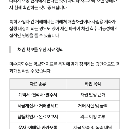
따라서 소송 단계에서 끝나는 것이 아니라 채무자의 재산 상태까
글로벌 파트너 로펌
지 함께 확인하는 것이 중요합니다.
고객의 소리
통합검색
AI대륜
특히 사업자 간 거래에서는 거래처 매출채권이나 사업용 계좌가 
집행 대상이 되는 경우도 있어 재산 파악이 채권 회수 가능성에 직
접적인 영향을 줄 수 있습니다.
업무사례
주요 업무사례
채권 확보를 위한 자료 정리
사례분석/최신동향
법률정보
미수금회수는 확보한 자료를 목적에 맞게 정리하는 것만으로도 결
법률지식인
과가 달라질 수 있습니다.
고객후기
자료 종류
확인 목적
업무분야
계약서·견적서·발주서
채권 발생 근거
민사그룹 업무
세금계산서·거래명세표
거래 사실 및 금액
전체
납품확인서·완료보고서
의무 이행 여부
구성원 소개
문자·이메일·카카오톡
지급 약속 및 독촉 내역