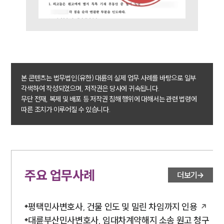
주요 업무사례
사례분석/최신동향
법률정보
법률지식인
고객후기
본 콘텐츠는 법무법인(유한) 대륜의 실제 업무 사례를 바탕으로 일부
업무분야
각색하여 작성되었으며, 저작권은 당사에 귀속됩니다.
무단 전재, 복제 및 배포 등 저작권 침해 행위에 대해서는 관련 법령에
민사그룹 업무
따른 조치가 이루어질 수 있습니다.
전체
구성원 소개
손해배상 · 민사전문변호사
주요 업무사례
더보기
소식/자료
평택민사변호사, 건물 인도 및 밀린 차임까지 인용
대륜부산민사변호사, 임대차계약해지 소송 원고 청구