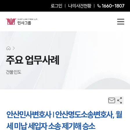
로그인
나의사건현황
1660-1807
주요 업무사례
건물인도
안산민사변호사 | 안산명도소송변호사, 월
세 미납 세입자 소송 제기해 승소