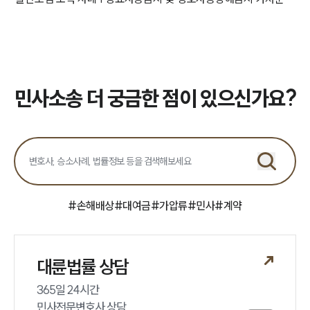
민사소송 더 궁금한 점이 있으신가요?
#
손해배상
#
대여금
#
가압류
#
민사
#
계약
대륜법률 상담
365일 24시간

민사전문변호사 상담
