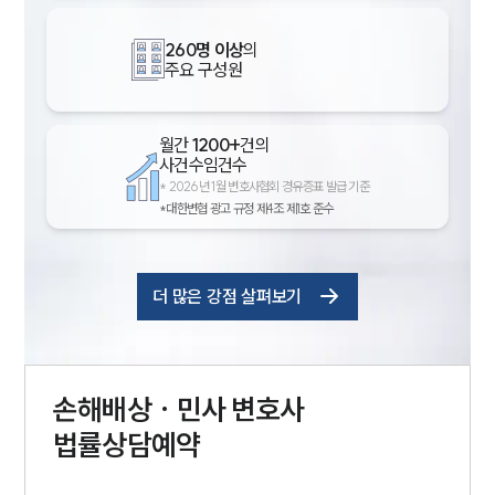
260명 이상
의
주요 구성원
월간
1200+
건의
사건수임건수
*
2026년 1월 변호사협회 경유증표 발급 기준
*대한변협 광고 규정 제4조 제1호 준수
더 많은 강점 살펴보기
손해배상 · 민사
변호사
법률상담예약