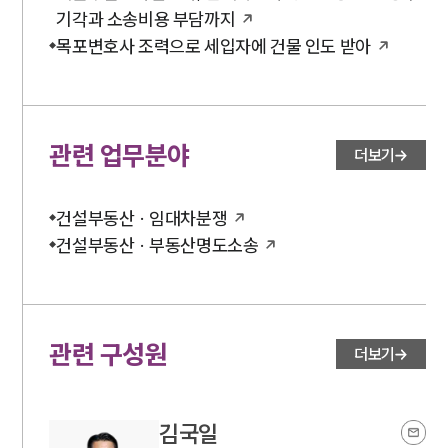
언론보도
기각과 소송비용 부담까지
공지사항
법률 블로그
목포변호사 조력으로 세입자에 건물 인도 받아
법률서식
뉴스레터/브로슈어
세미나
관련 업무분야
더보기
대륜법률상담예약
대륜법률상담예약
건설부동산 · 임대차분쟁
건설부동산 · 부동산명도소송
관련 구성원
더보기
김국일