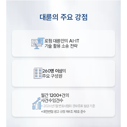
대륜의 주요 강점
로펌 대륜만의
AI·IT
기술 활용 소송 전략
260명 이상
의
주요 구성원
월간
1200+
건의
사건수임건수
*
2026년 1월 변호사협회 경유증표 발급 기준
*대한변협 광고 규정 제4조 제1호 준수