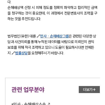
다. 
손해배상액 산정 시 피해 정도를 정확히 파악하고 합리적인 금액
을 청구하는 것이 중요한데, 이 과정에서 전문변호사의 조력을 구
하는 것을 추천드립니다. 
법무법인(유한) 대륜 🔗
민사ㆍ손해배상그룹
은 관련된 다양한 상
담과 사건의뢰를 통해 누적된 데이터를 바탕으로 의뢰인의 권익 
보호를 위해 적극 조력하고 있으니 도움이 필요하시다면 언제든
그룹소개
지 🔗
법률상담
을 요청해주시기 바랍니다. 
그룹소개
대륜의 강점
오시는 길
글로벌 파트너 로펌
고객의 소리
통합검색
관련 업무분야
더보기
AI대륜
업무사례
민사 · 손해배상소송