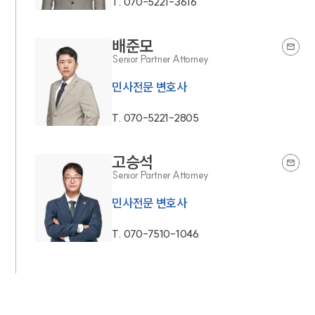
T.
070-5221-3616
언론보도
공지사항
법률 블로그
배준모
법률서식
Senior Partner Attorney
뉴스레터/브로슈어
세미나
민사전문 변호사
T.
070-5221-2805
대륜법률상담예약
대륜법률상담예약
고승석
Senior Partner Attorney
민사전문 변호사
T.
070-7510-1046