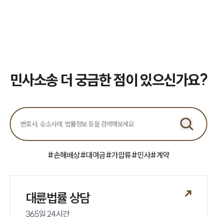
민사소송 더 궁금한 점이 있으신가요?
#
손해배상
#
대여금
#
가압류
#
민사
#
계약
대륜법률 상담
365일 24시간
