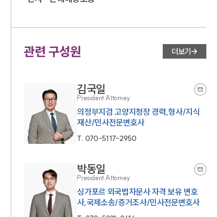
주요 업무사례
사례분석/최신동향
법률정보
법률지식인
관련 구성원
더보기
고객후기
김국일
업무분야
President Attorney
민사그룹 업무
의정부지검 고양지청장 경력,형사/지식
전체
재산/민사전문변호사
T.
070-5117-2950
구성원 소개
박동일
손해배상 · 민사전문변호사
President Attorney
싱가포르 외국법자문사 자격 보유 변호
소식/자료
사,국제소송/증거조사/민사전문변호사