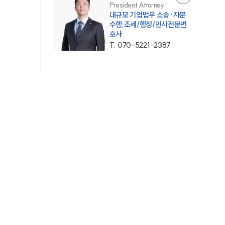
President Attorney
대규모 기업법무 소송·자문
AI대륜
수행,조세/행정/민사전문변
호사
T.
070-5221-2387
업무사례
주요 업무사례
사례분석/최신동향
법률정보
법률지식인
고객후기
업무분야
민사그룹 업무