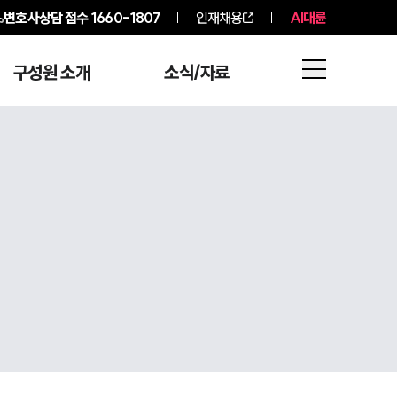
변호사상담 접수
1660-1807
인재채용
AI대륜
구성원 소개
소식/자료