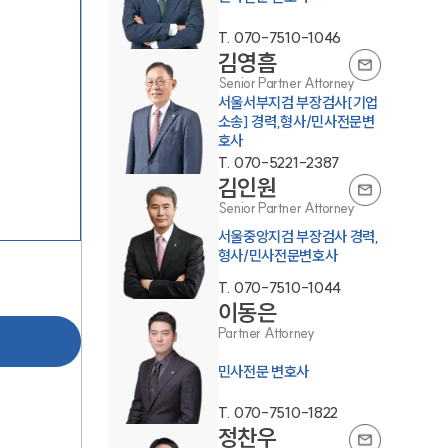
T.
070-7510-1046
김영흠
Senior Partner Attorney
서울서부지검 부장검사[기업
소송] 경력,형사/민사전문변
호사
T.
070-5221-2387
김인원
그룹소개
Senior Partner Attorney
서울중앙지검 부장검사 경력,
그룹소개
형사/민사전문변호사
대륜의 강점
T.
070-7510-1044
이동은
오시는 길
Partner Attorney
글로벌 파트너 로펌
민사전문 변호사
고객의 소리
T.
070-7510-1822
정찬우
통합검색