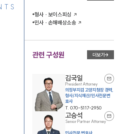
NTS
형사 · 보이스피싱
민사 · 손해배상소송
관련 구성원
더보기
김국일
President Attorney
의정부지검 고양지청장 경력,
형사/지식재산/민사전문변
호사
T.
070-5117-2950
고승석
Senior Partner Attorney
민사전문 변호사