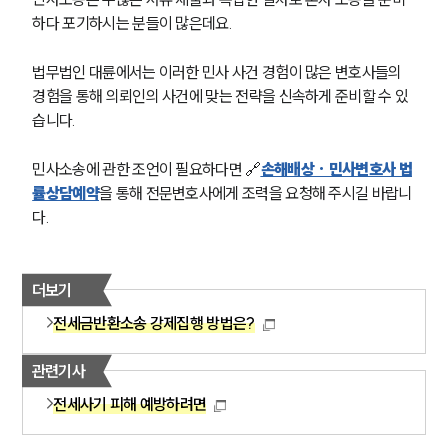
하다 포기하시는 분들이 많은데요.
그룹소개
대륜의 강점
법무법인 대륜에서는 이러한 민사 사건 경험이 많은 변호사들의 
오시는 길
경험을 통해 의뢰인의 사건에 맞는 전략을 신속하게 준비할 수 있
글로벌 파트너 로펌
습니다.
고객의 소리
통합검색
AI대륜
민사소송에 관한 조언이 필요하다면 🔗
손해배상 · 민사변호사 법
률상담예약
을 통해 전문변호사에게 조력을 요청해 주시길 바랍니
다. 
업무사례
주요 업무사례
사례분석/최신동향
더보기
법률정보
전세금반환소송 강제집행 방법은?
법률지식인
고객후기
관련기사
전세사기 피해 예방하려면
업무분야