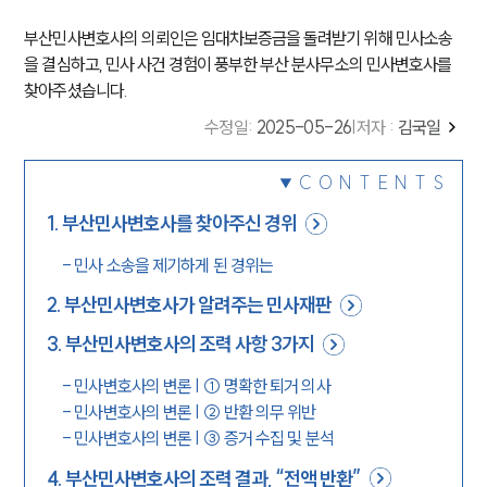
부산민사변호사의 의뢰인은 임대차보증금을 돌려받기 위해 민사소송
을 결심하고, 민사 사건 경험이 풍부한 부산 분사무소의 민사변호사를
찾아주셨습니다.
수정일
:
2025-05-26
|
저자 :
김국일
CONTENTS
1
.
부산민사변호사를 찾아주신 경위
-
민사 소송을 제기하게 된 경위는
2
.
부산민사변호사가 알려주는 민사재판
3
.
부산민사변호사의 조력 사항 3가지
-
민사변호사의 변론 | ① 명확한 퇴거 의사
-
민사변호사의 변론 | ② 반환 의무 위반
-
민사변호사의 변론 | ③ 증거 수집 및 분석
4
.
부산민사변호사의 조력 결과, “전액 반환”