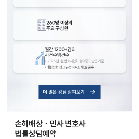
260명 이상
의
주요 구성원
월간
1200+
건의
사건수임건수
*
2026년 1월 변호사협회 경유증표 발급 기준
*대한변협 광고 규정 제4조 제1호 준수
더 많은 강점 살펴보기
손해배상 · 민사
변호사
법률상담예약