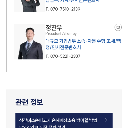
업법무/가사/민사전문변호사
T.
070-7510-2139
정찬우
President Attorney
대규모 기업법무 소송·자문 수행,조세/행
정/민사전문변호사
T.
070-5221-2387
관련 정보
상간녀소송피고가 손해배상소송 방어할 방법
은? 상간녀 입장 절차 설명