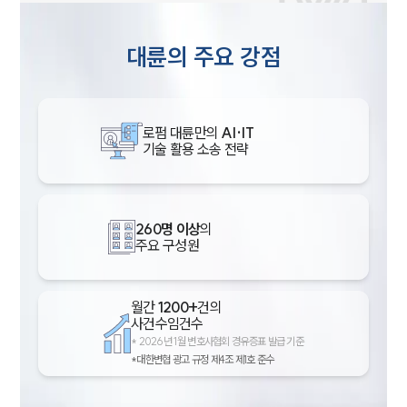
대륜의 주요 강점
로펌 대륜만의
AI·IT
기술 활용 소송 전략
260명 이상
의
주요 구성원
월간
1200+
건의
사건수임건수
*
2026년 1월 변호사협회 경유증표 발급 기준
*대한변협 광고 규정 제4조 제1호 준수