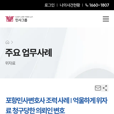
로그인
나의사건현황
1660-1807
주요 업무사례
위자료
포항민사변호사 조력 사례 | 억울하게 위자
료 청구당한 의뢰인 변호