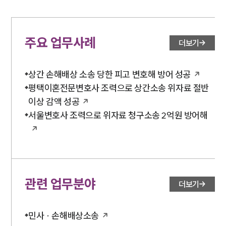
소식/자료
주요 업무사례
더보기
언론보도
공지사항
법률 블로그
상간 손해배상 소송 당한 피고 변호해 방어 성공
법률서식
평택이혼전문변호사 조력으로 상간소송 위자료 절반
뉴스레터/브로슈어
이상 감액 성공
세미나
서울변호사 조력으로 위자료 청구소송 2억원 방어해
대륜법률상담예약
대륜법률상담예약
관련 업무분야
더보기
민사 · 손해배상소송