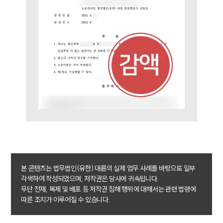
통합검색
AI대륜
업무사례
주요 업무사례
사례분석/최신동향
법률정보
법률지식인
고객후기
업무분야
민사그룹 업무
전체
본 콘텐츠는 법무법인(유한) 대륜의 실제 업무 사례를 바탕으로 일부
각색하여 작성되었으며, 저작권은 당사에 귀속됩니다.
무단 전재, 복제 및 배포 등 저작권 침해 행위에 대해서는 관련 법령에
구성원 소개
따른 조치가 이루어질 수 있습니다.
손해배상 · 민사전문변호사