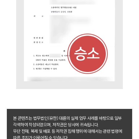
오시는 길
글로벌 파트너 로펌
고객의 소리
통합검색
AI대륜
업무사례
주요 업무사례
사례분석/최신동향
법률정보
법률지식인
고객후기
업무분야
본 콘텐츠는 법무법인(유한) 대륜의 실제 업무 사례를 바탕으로 일부
민사그룹 업무
각색하여 작성되었으며, 저작권은 당사에 귀속됩니다.
전체
무단 전재, 복제 및 배포 등 저작권 침해 행위에 대해서는 관련 법령에
따른 조치가 이루어질 수 있습니다.