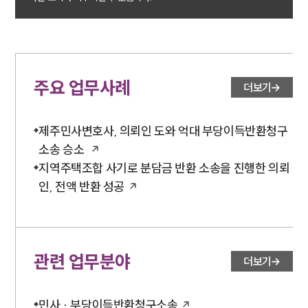
구성원 소개
손해배상 · 민사전문변호사
주요 업무사례
소식/자료
더보기
언론보도
제주민사변호사, 의뢰인 도와 억대 부당이득반환청구
공지사항
법률 블로그
소송 승소
법률서식
지역주택조합 사기로 분담금 반환 소송을 진행한 의뢰
뉴스레터/브로슈어
인, 전액 반환 성공
세미나
대륜법률상담예약
관련 업무분야
더보기
대륜법률상담예약
민사 · 부당이득반환청구소송