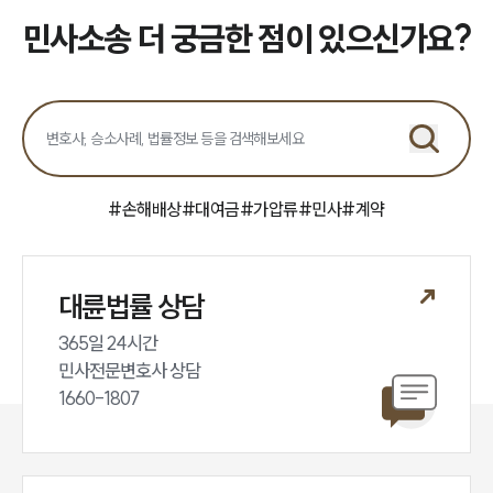
민사소송 더 궁금한 점이 있으신가요?
#
손해배상
#
대여금
#
가압류
#
민사
#
계약
대륜법률 상담
365일 24시간

민사전문변호사 상담

1660-1807