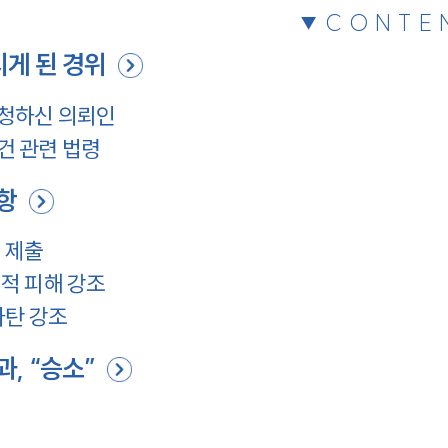
CONTE
게 된 경위
청하신 의뢰인
건 관련 법령
항
 제출
적 피해 강조
파탄 강조
, “승소”