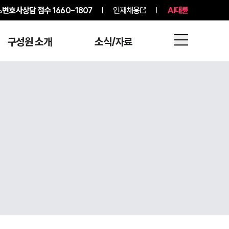
변호사상담 접수
1660-1807
인재채용
AI대륜
구성원 소개
소식/자료