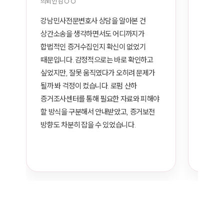
의뢰인 김○○
의뢰인 
강남민사전문변호사 상담을 알아본 건 
배우자의
상간소송을 생각하면서도 어디까지가 
자료가 
합법적인 증거수집인지 확신이 없었기 
판단하기
때문입니다. 감정적으로는 바로 확인하고 
보니 불
싶었지만, 잘못 움직였다가 오히려 문제가 
이야기까
될까 봐 걱정이 컸습니다. 로펌 산하 
강남민
증거조사센터를 통해 필요한 자료와 피해야 
합법적으
할 방식을 구분해서 안내받았고, 증거보전 
가진 자
방향도 차분히 잡을 수 있었습니다.
있었습니
막연했던