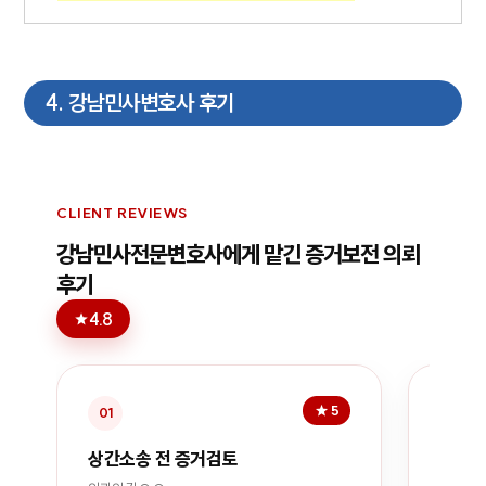
4
.
강남민사변호사 후기
CLIENT REVIEWS
강남민사전문변호사에게 맡긴 증거보전 의뢰 
후기
4.8
★
★ 5
01
02
상간소송 전 증거검토
이혼소