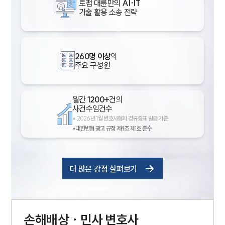
로펌 대륜만의
AI·IT
기술 활용 소송 전략
260명 이상
의
주요 구성원
월간
1200+
건의
사건수임건수
*
2026년 1월 변호사협회 경유증표 발급 기준
*대한변협 광고 규정 제4조 제1호 준수
더 많은 강점 살펴보기
손해배상 · 민사
변호사