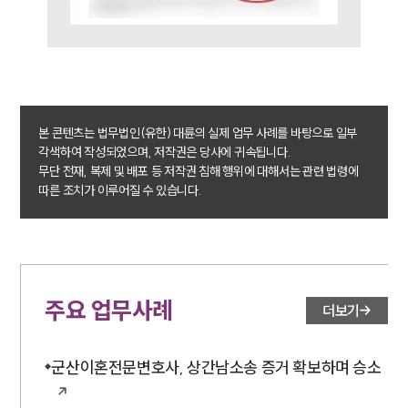
업무사례
주요 업무사례
사례분석/최신동향
법률정보
법률지식인
고객후기
본 콘텐츠는 법무법인(유한) 대륜의 실제 업무 사례를 바탕으로 일부
각색하여 작성되었으며, 저작권은 당사에 귀속됩니다.
무단 전재, 복제 및 배포 등 저작권 침해 행위에 대해서는 관련 법령에
업무분야
따른 조치가 이루어질 수 있습니다.
민사그룹 업무
전체
구성원 소개
주요 업무사례
더보기
손해배상 · 민사전문변호사
군산이혼전문변호사, 상간남소송 증거 확보하며 승소
소식/자료