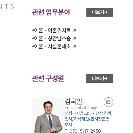
NTS
관련 업무분야
더보기
이혼 · 이혼위자료
이혼 · 상간남소송
이혼 · 사실혼해소
관련 구성원
더보기
김국일
President Attorney
의정부지검 고양지청장 경력,
형사/지식재산/민사전문변
호사
T.
070-5117-2950