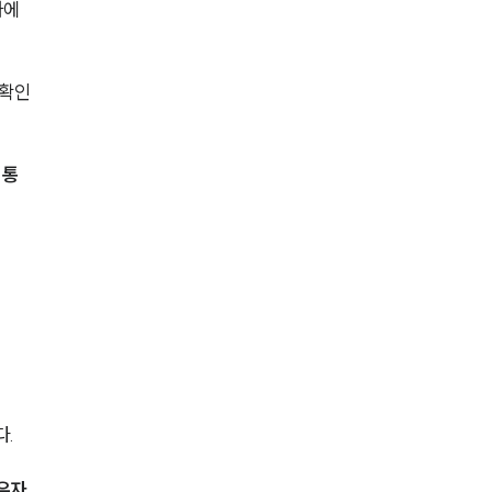
에 
 확인
 통
다.
우자 