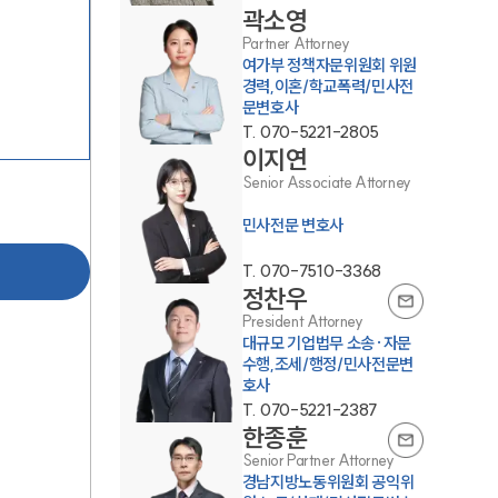
곽소영
Partner Attorney
여가부 정책자문위원회 위원
경력,이혼/학교폭력/민사전
문변호사
T.
070-5221-2805
이지연
Senior Associate Attorney
그룹소개
민사전문 변호사
그룹소개
T.
070-7510-3368
정찬우
대륜의 강점
President Attorney
대규모 기업법무 소송·자문
오시는 길
수행,조세/행정/민사전문변
호사
글로벌 파트너 로펌
T.
070-5221-2387
한종훈
고객의 소리
Senior Partner Attorney
경남지방노동위원회 공익위
통합검색