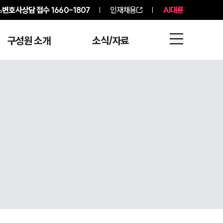
변호사상담 접수
1660-1807
인재채용
AI대륜
구성원 소개
소식/자료