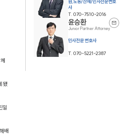
원,노동/산재/민사전문변호
사
AI대륜
T.
070-7510-2016
윤승환
Junior Partner Attorney
업무사례
민사전문 변호사
주요 업무사례
T.
070-5221-2387
사례분석/최신동향
께 
법률정보
법률지식인
게 됐
고객후기
친밀
업무분야
손해배
민사그룹 업무