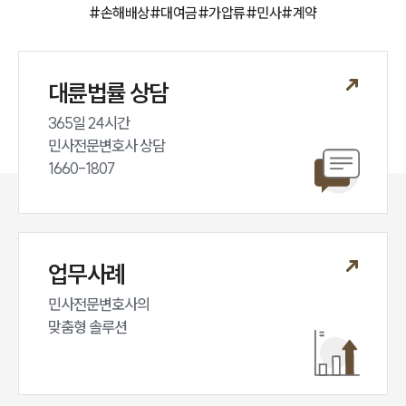
#
손해배상
#
대여금
#
가압류
#
민사
#
계약
대륜법률 상담
365일 24시간

민사전문변호사 상담

1660-1807
업무사례
민사전문변호사의

맞춤형 솔루션