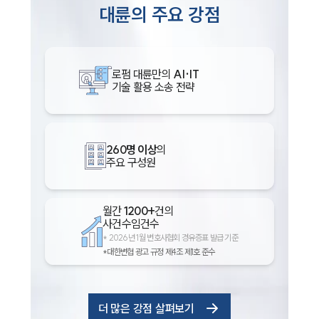
대륜의 주요 강점
로펌 대륜만의
AI·IT
기술 활용 소송 전략
260명 이상
의
주요 구성원
월간
1200+
건의
사건수임건수
*
2026년 1월 변호사협회 경유증표 발급 기준
*대한변협 광고 규정 제4조 제1호 준수
더 많은 강점 살펴보기