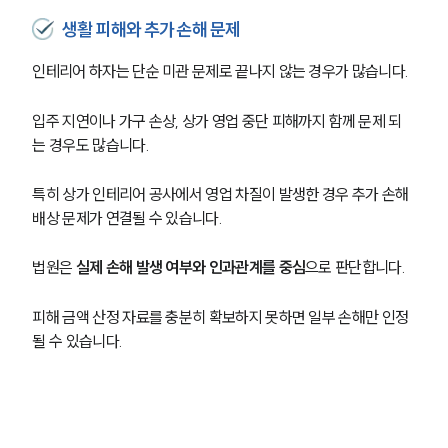
AI대륜
생활 피해와 추가 손해 문제
업무사례
인테리어 하자는 단순 미관 문제로 끝나지 않는 경우가 많습니다.
주요 업무사례
입주 지연이나 가구 손상, 상가 영업 중단 피해까지 함께 문제 되
사례분석/최신동향
는 경우도 많습니다.
법률정보
법률지식인
고객후기
특히 상가 인테리어 공사에서 영업 차질이 발생한 경우 추가 손해
배상 문제가 연결될 수 있습니다.
업무분야
법원은 
실제 손해 발생 여부와 인과관계를 중심
으로 판단합니다.
민사그룹 업무
전체
피해 금액 산정 자료를 충분히 확보하지 못하면 일부 손해만 인정
될 수 있습니다.
구성원 소개
손해배상 · 민사전문변호사