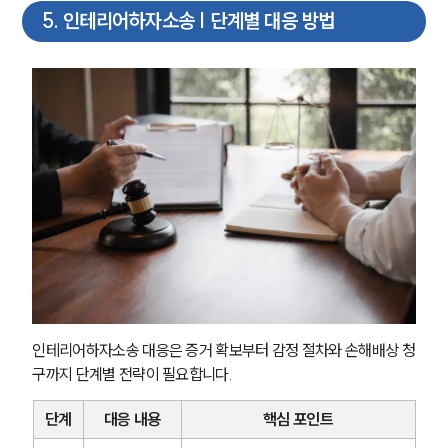
5
.
인테리어하자소송 | 단계별 대응 방법
소식/자료
언론보도
공지사항
법률 블로그
법률서식
뉴스레터/브로슈어
세미나
대륜법률상담예약
대륜법률상담예약
인테리어하자소송 대응은 증거 확보부터 감정 절차와 손해배상 청
구까지 단계별 전략이 필요합니다.
단계
대응 내용
핵심 포인트