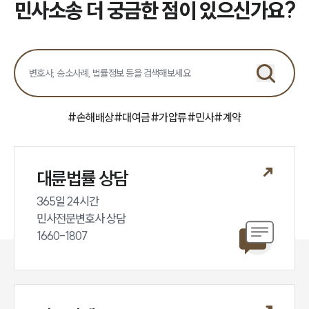
민사소송 더 궁금한 점이 있으신가요?
#
손해배상
#
대여금
#
가압류
#
민사
#
계약
대륜법률 상담
365일 24시간

민사전문변호사 상담

1660-1807