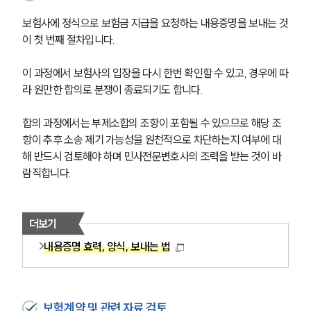
글로벌 파트너 로펌
고객의 소리
보험사에 정식으로 보험금 지급을 요청하는 내용증명을 보내는 것
통합검색
이 첫 번째 절차입니다. 
AI대륜
이 과정에서 보험사의 입장을 다시 한번 확인할 수 있고, 경우에 따
업무사례
라 원만한 합의로 분쟁이 종료되기도 합니다.
주요 업무사례
합의 과정에서는 부제소합의 조항이 포함될 수 있으므로 해당 조
사례분석/최신동향
항이 추후 소송 제기 가능성을 원천적으로 차단하는지 여부에 대
법률정보
해 반드시 검토해야 하며 민사전문변호사의 조력을 받는 것이 바
법률지식인
람직합니다.
고객후기
업무분야
더보기
내용증명 효력, 양식, 보내는 법
민사그룹 업무
전체
보험계약 및 관련 자료 검토
구성원 소개