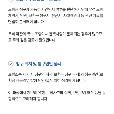
보험금 청구가 가능한 사안인지 여부를 판단하기 위해 우선 보험
손해배상 · 민사전문변호사
계약서, 약관, 보험금 청구서, 진단서, 사고경위서 등 관련 자료를 
면밀히 분석해야 합니다. 
소식/자료
특히 약관의 특수 조항이나 면책사항이 문제되는 경우가 많으므
언론보도
로 주의 깊은 검토가 필요합니다.
공지사항
법률 블로그
법률서식
뉴스레터/브로슈어
세미나
청구 취지 및 청구원인 정리
보험소송 제기 시 청구의 취지(보험금 청구 금액)와 청구원인(보
대륜법률상담예약
험금 지급의무 발생 원인)을 명확히 정리해야 합니다. 
대륜법률상담예약
이 과정에서 계약의 유형, 보험사고의 성격, 보험약관 해석 등을 종
합적으로 고려해야 합니다.