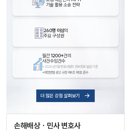
기술 활용 소송 전략
260명 이상
의
주요 구성원
월간
1200+
건의
사건수임건수
*
2026년 1월 변호사협회 경유증표 발급 기준
*대한변협 광고 규정 제4조 제1호 준수
더 많은 강점 살펴보기
손해배상 · 민사
변호사