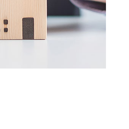
전체
구성원 소개
손해배상 · 민사전문변호사
소식/자료
언론보도
공지사항
법률 블로그
법률서식
뉴스레터/브로슈어