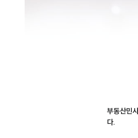
부동산민사
다.
