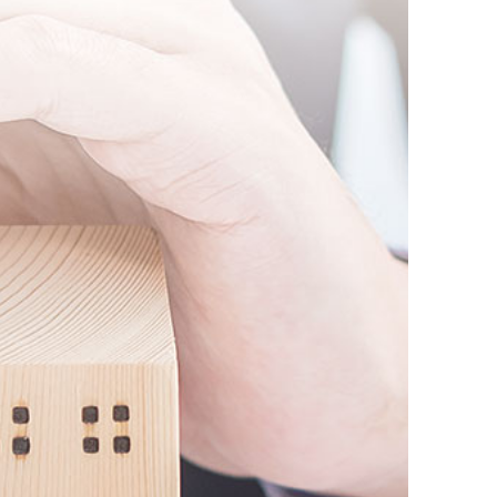
AI대륜
업무사례
주요 업무사례
사례분석/최신동향
법률정보
법률지식인
고객후기
업무분야
민사그룹 업무