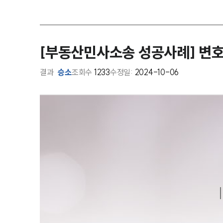
[부동산민사소송 성공사례] 변
결과
승소
조회수
1233
수정일:
2024-10-06