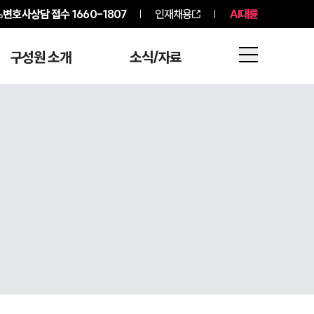
변호사상담 접수
1660-1807
인재채용
AI대륜
구성원 소개
소식/자료