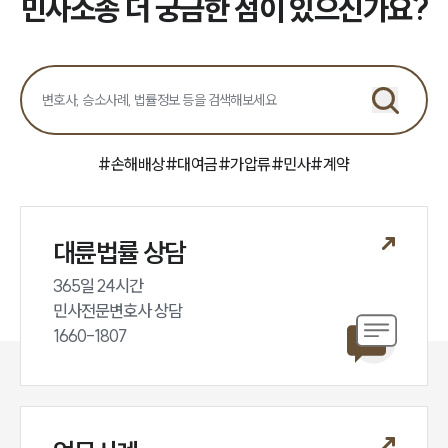
민사소송 더 궁금한 점이 있으신가요?
#
손해배상
#
대여금
#
가압류
#
민사
#
계약
대륜법률 상담
365일 24시간

민사전문변호사 상담

1660-1807