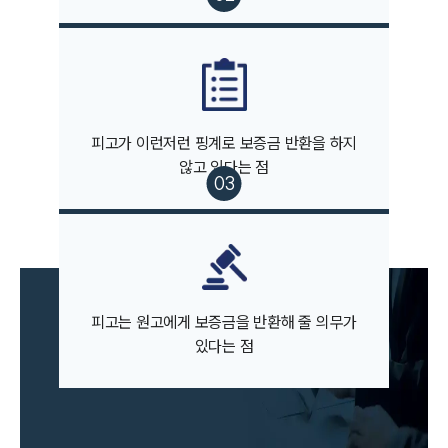
그룹소개
그룹소개
대륜의 강점
오시는 길
글로벌 파트너 로펌
피고가 이런저런 핑계로 보증금 반환을 하지
고객의 소리
않고 있다는 점
통합검색
AI대륜
업무사례
주요 업무사례
사례분석/최신동향
피고는 원고에게 보증금을 반환해 줄 의무가
법률정보
있다는 점
법률지식인
고객후기
업무분야