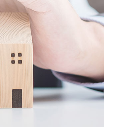
AI대륜
업무사례
주요 업무사례
사례분석/최신동향
법률정보
법률지식인
고객후기
업무분야
민사그룹 업무