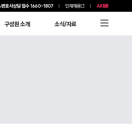
변호사상담 접수
1660-1807
인재채용
AI대륜
구성원 소개
소식/자료