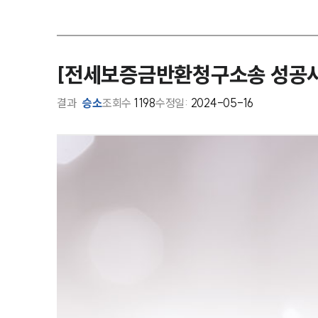
[전세보증금반환청구소송 성공사례
결과
승소
조회수
1198
수정일:
2024-05-16