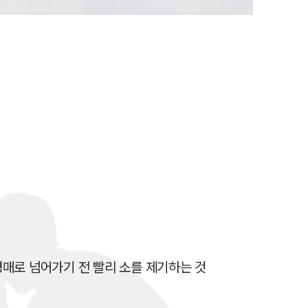
전체
구성원 소개
손해배상 · 민사전문변호사
소식/자료
언론보도
공지사항
법률 블로그
법률서식
매로 넘어가기 전 빨리 소를 제기하는 것
뉴스레터/브로슈어