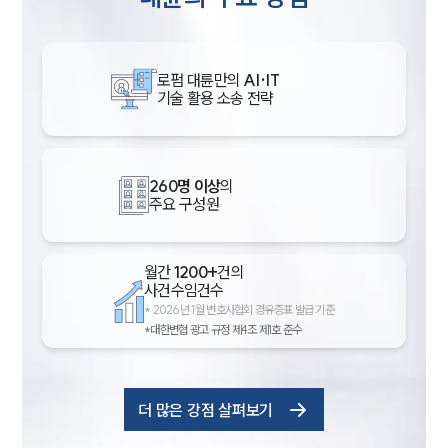
로펌 대륜만의
AI·IT
기술 활용 소송 전략
260명 이상
의
주요 구성원
월간
1200+
건의
사건수임건수
*
2026년 1월 변호사협회 경유증표 발급 기준
*대한변협 광고 규정 제4조 제1호 준수
더 많은 강점 살펴보기