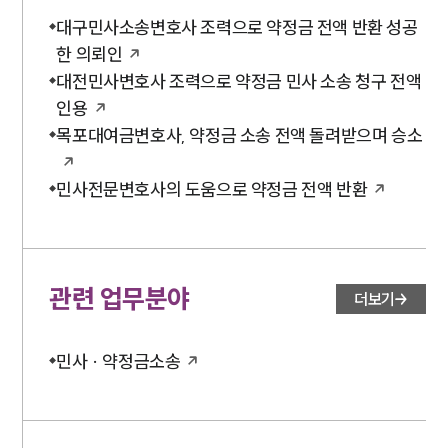
대구민사소송변호사 조력으로 약정금 전액 반환 성공
소식/자료
한 의뢰인
언론보도
대전민사변호사 조력으로 약정금 민사 소송 청구 전액
공지사항
인용
법률 블로그
법률서식
목포대여금변호사, 약정금 소송 전액 돌려받으며 승소
뉴스레터/브로슈어
세미나
민사전문변호사의 도움으로 약정금 전액 반환
대륜법률상담예약
대륜법률상담예약
관련 업무분야
더보기
민사 · 약정금소송