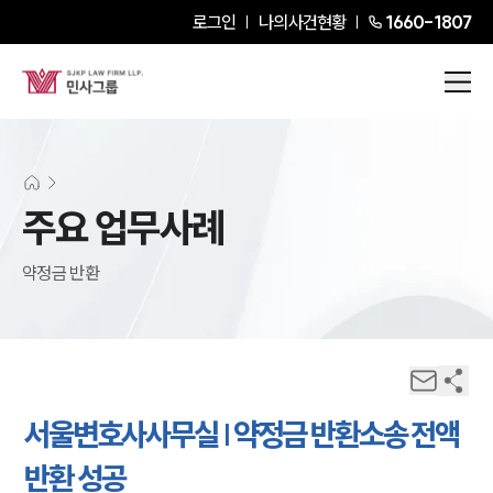
로그인
나의사건현황
1660-1807
주요 업무사례
약정금 반환
서울변호사사무실 | 약정금 반환소송 전액
반환 성공