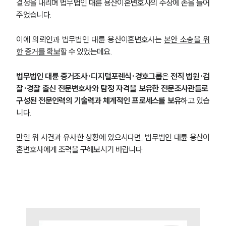
결정을 내리며 법무법인 대륜 용산이혼변호사의 주장에 손을 들어
주었습니다.
이에 의뢰인과 법무법인 대륜 용산이혼변호사는 
본안 소송을 위
한 증거를 확보
할 수 있었는데요.
법무법인 대륜 증거조사·디지털포렌식·경호그룹
은 
전직 법원·검
찰·경찰 출신 전문변호사와 탐정 자격을 보유한 전문조사관들로 
구성된 전문인력의 기술력과 체계적인 프로세스를 보유
하고 있습
니다.
만일 위 사건과 유사한 상황에 있으시다면, 법무법인 대륜 용산이
그룹소개
혼변호사에게 조력을 구해보시기 바랍니다.
그룹소개
대륜의 강점
오시는 길
글로벌 파트너 로펌
고객의 소리
통합검색