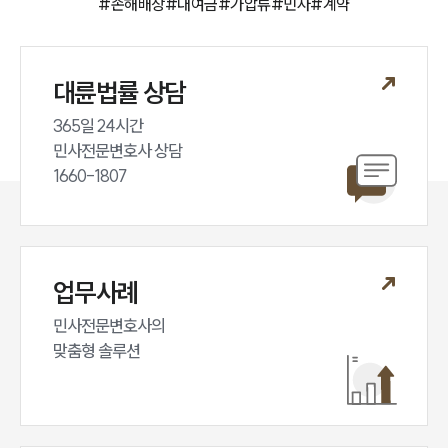
#
손해배상
#
대여금
#
가압류
#
민사
#
계약
대륜법률 상담
365일 24시간

민사전문변호사 상담

1660-1807
업무사례
민사전문변호사의

맞춤형 솔루션