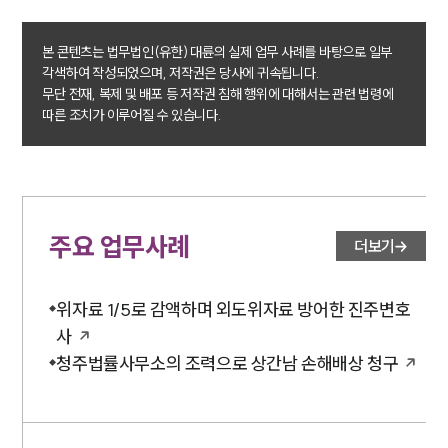
소식/자료
본 콘텐츠는 법무법인(유한) 대륜의 실제 업무 사례를 바탕으로 일부
각색하여 작성되었으며, 저작권은 당사에 귀속됩니다.
언론보도
무단 전재, 복제 및 배포 등 저작권 침해 행위에 대해서는 관련 법령에
공지사항
따른 조치가 이루어질 수 있습니다.
법률 블로그
법률서식
뉴스레터/브로슈어
세미나
주요 업무사례
대륜법률상담예약
더보기
대륜법률상담예약
위자료 1/5로 감액하며 외도위자료 방어한 진주변호
사
청주법률사무소의 조력으로 상간남 손해배상 청구