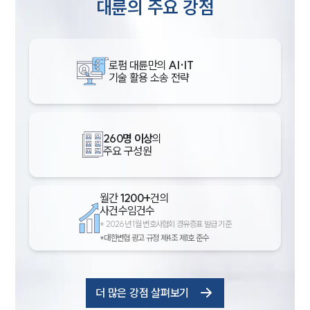
대륜의 주요 강점
로펌 대륜만의
AI·IT
기술 활용 소송 전략
260명 이상
의
주요 구성원
월간
1200+
건의
사건수임건수
*
2026년 1월 변호사협회 경유증표 발급 기준
*대한변협 광고 규정 제4조 제1호 준수
더 많은 강점 살펴보기