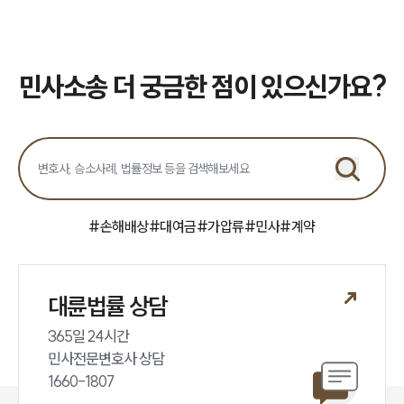
민사소송 더 궁금한 점이 있으신가요?
#
손해배상
#
대여금
#
가압류
#
민사
#
계약
대륜법률 상담
365일 24시간

민사전문변호사 상담

1660-1807