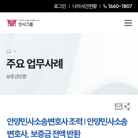
로그인
나의사건현황
1660-1807
주요 업무사례
보증금반환
안양민사소송변호사 조력 | 안양민사소송
변호사, 보증금 전액 반환