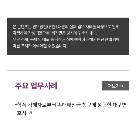
소식/자료
본 콘텐츠는 법무법인(유한) 대륜의 실제 업무 사례를 바탕으로 일부
언론보도
각색하여 작성되었으며, 저작권은 당사에 귀속됩니다.
공지사항
무단 전재, 복제 및 배포 등 저작권 침해 행위에 대해서는 관련 법령에
법률 블로그
따른 조치가 이루어질 수 있습니다.
법률서식
뉴스레터/브로슈어
세미나
대륜법률상담예약
주요 업무사례
더보기
대륜법률상담예약
학폭 가해자로부터 손해배상금 청구에 성공한 대구변
호사