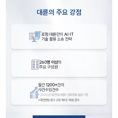
대륜의 주요 강점
로펌 대륜만의
AI·IT
기술 활용 소송 전략
260명 이상
의
주요 구성원
월간
1200+
건의
사건수임건수
*
2026년 1월 변호사협회 경유증표 발급 기준
*대한변협 광고 규정 제4조 제1호 준수