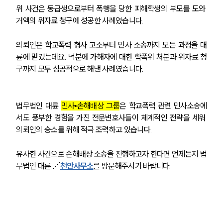
위 사건은 동급생으로부터 폭행을 당한 피해학생의 부모를 도와 
거액의 위자료 청구에 성공한 사례였습니다. 
의뢰인은 학교폭력 형사 고소부터 민사 소송까지 모든 과정을 대
륜에 맡겼는데요. 덕분에 가해자에 대한 학폭위 처분과 위자료 청
구까지 모두 성공적으로 해낸 사례였습니다. 
법무법인 대륜 
민사•손해배상 그룹
은 학교폭력 관련 민사소송에
서도 풍부한 경험을 가진 전문변호사들이 체계적인 전략을 세워 
의뢰인의 승소를 위해 적극 조력하고 있습니다. 
그룹소개
유사한 사건으로 손해배상 소송을 진행하고자 한다면 언제든지 법
무법인 대륜 🔗
천안사무소
를 방문해주시기 바랍니다. 
그룹소개
대륜의 강점
오시는 길
글로벌 파트너 로펌
고객의 소리