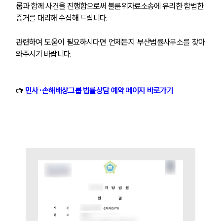
그룹소개
룹
과 함께 사건을 진행함으로써 불륜위자료소송에 유리한 합법한 
증거를 대리해 수집해 드립니다. 
그룹소개
대륜의 강점
관련하여 도움이 필요하시다면 언제든지 부산법률사무소를 찾아
오시는 길
글로벌 파트너 로펌
와주시기 바랍니다. 
고객의 소리
통합검색
AI대륜
☞ 
민사·손해배상그룹 법률상담 예약 페이지 바로가기
업무사례
주요 업무사례
사례분석/최신동향
법률정보
법률지식인
고객후기
업무분야