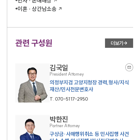
민사 · 손해배상
이혼 · 상간남소송
관련 구성원
더보기
김국일
President Attorney
의정부지검 고양지청장 경력,형사/지식
재산/민사전문변호사
T.
070-5117-2950
박한진
Partner Attorney
구상금·사해행위취소 등 민사집행 사건