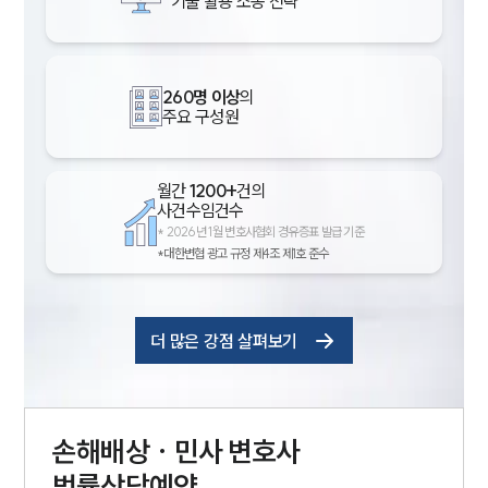
기술 활용 소송 전략
260명 이상
의
주요 구성원
월간
1200+
건의
사건수임건수
*
2026년 1월 변호사협회 경유증표 발급 기준
*대한변협 광고 규정 제4조 제1호 준수
더 많은 강점 살펴보기
손해배상 · 민사
변호사
법률상담예약