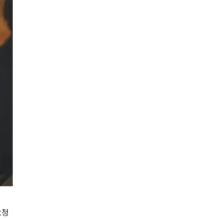
AI대륜
업무사례
주요 업무사례
사례분석/최신동향
법률정보
법률지식인
고객후기
업무분야
민사그룹 업무
요청