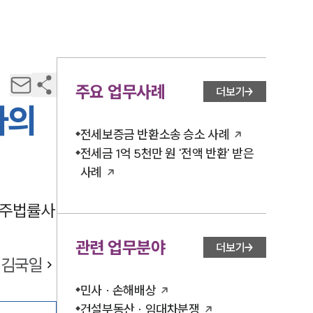
주요 업무사례
더보기
사의
전세보증금 반환소송 승소 사례
전세금 1억 5천만 원 '전액 반환' 받은
사례
양주법률사
관련 업무분야
더보기
김국일
민사 · 손해배상
건설부동산 · 임대차분쟁