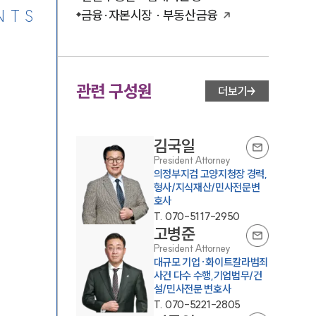
NTS
금융·자본시장 · 부동산금융
관련 구성원
더보기
김국일
President Attorney
의정부지검 고양지청장 경력,
형사/지식재산/민사전문변
호사
T.
070-5117-2950
고병준
President Attorney
대규모 기업·화이트칼라범죄
사건 다수 수행,기업법무/건
설/민사전문 변호사
T.
070-5221-2805