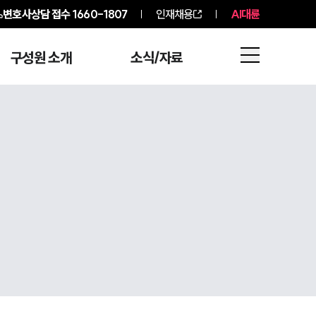
변호사상담 접수
1660-1807
인재채용
AI대륜
구성원 소개
소식/자료