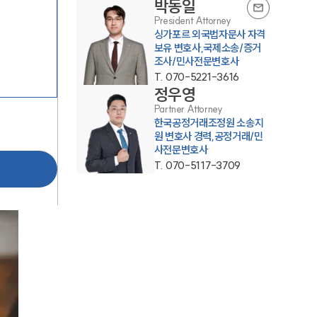
박동일
President Attorney
싱가포르 외국법자문사 자격
보유 변호사,국제소송/증거
조사/민사전문변호사
T.
070-5221-3616
정우영
Partner Attorney
한국공정거래조정원 소송지
그룹소개
원 변호사 경력,공정거래/민
사전문변호사
T.
070-5117-3709
그룹소개
대륜의 강점
오시는 길
글로벌 파트너 로펌
고객의 소리
통합검색