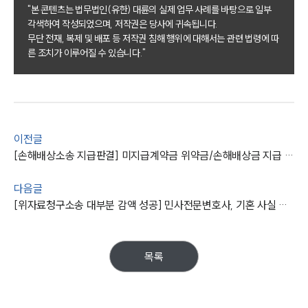
"본 콘텐츠는 법무법인(유한) 대륜의 실제 업무 사례를 바탕으로 일부
각색하여 작성되었으며, 저작권은 당사에 귀속됩니다.
그룹소개
무단 전재, 복제 및 배포 등 저작권 침해 행위에 대해서는 관련 법령에 따
른 조치가 이루어질 수 있습니다."
그룹소개
대륜의 강점
오시는 길
글로벌 파트너 로펌
고객의 소리
통합검색
이전글
AI대륜
[손해배상소송 지급판결] 미지급계약금 위약금/손해배상금 지급 판결받아낸 민사전문변호사
업무사례
다음글
[위자료청구소송 대부분 감액 성공] 민사전문변호사, 기혼 사실 숨기고 만남 가진 피고 소송 방어
주요 업무사례
사례분석/최신동향
법률정보
목록
법률지식인
고객후기