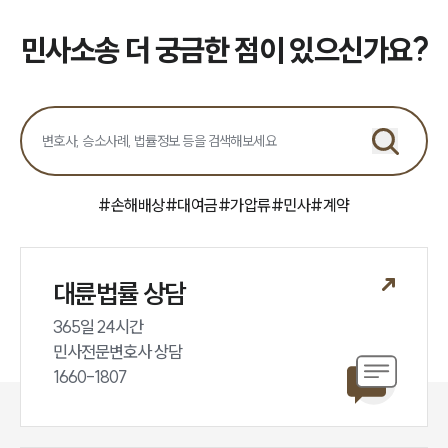
업무분야
민사소송 더 궁금한 점이 있으신가요?
민사그룹 업무
전체
구성원 소개
손해배상 · 민사전문변호사
#
손해배상
#
대여금
#
가압류
#
민사
#
계약
소식/자료
대륜법률 상담
언론보도
공지사항
365일 24시간

법률 블로그
법률서식
민사전문변호사 상담

뉴스레터/브로슈어
1660-1807
세미나