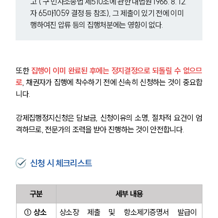
고 ( 구 민사소송법 제510조에 관한 대법원 1966. 8. 12.
오시는 길
자 65마1059 결정 등 참조), 그 제출이 있기 전에 이미 
글로벌 파트너 로펌
고객의 소리
행하여진 압류 등의 집행처분에는 영향이 없다.
통합검색
AI대륜
또한
 집행이 이미 완료된 후에는 정지결정으로 되돌릴 수 없으므
업무사례
로
, 채권자가 집행에 착수하기 전에 신속히 신청하는 것이 중요합
주요 업무사례
니다.
사례분석/최신동향
법률정보
강제집행정지신청은 담보금, 신청이유의 소명, 절차적 요건이 엄
법률지식인
격하므로, 전문가의 조력을 받아 진행하는 것이 안전합니다.
고객후기
신청 시 체크리스트
업무분야
민사그룹 업무
구분
세부 내용
전체
① 상소 
상소장 제출 및 항소제기증명서 발급이 