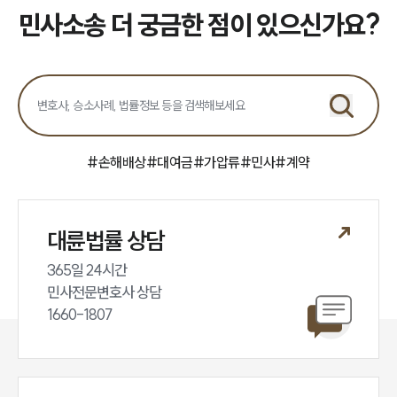
민사소송 더 궁금한 점이 있으신가요?
#
손해배상
#
대여금
#
가압류
#
민사
#
계약
대륜법률 상담
365일 24시간

민사전문변호사 상담

1660-1807