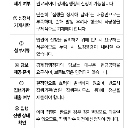
제기 여부
완료되어야 강제집행정지신청이 가능합니다.
구성원 소개
단순히 “집행을 정지해 달라”는 내용만으로는 
손해배상 · 민사전문변호사
② 신청서 
부족하며, 손해 발생 우려나 항소의 타당성을 
기재사항
구체적으로 기재해야 합니다.
소식/자료
법원이 신청을 심리하기 위해 반드시 요구하는 
③ 
서류이므로 누락 시 보정명령이 내려질 수 
언론보도
첨부서류
있습니다.
공지사항
법률 블로그
④ 담보 
강제집행정지의 담보는 대부분 현금공탁을 
법률서식
제공 준비
요구하며, 보증보험은 인정되지 않습니다.
뉴스레터/브로슈어
세미나
⑤ 
결정만으로 효력이 발생하지 않으며, 반드시 
집행기관 
집행기관(법원 집행관사무소 등)에 정본을 
제출 여부
제출해야 합니다.
대륜법률상담예약
⑥ 집행 
이미 집행이 완료된 경우 정지결정으로 되돌릴 
대륜법률상담예약
진행 상태 
수 없으므로, 집행 착수 이전에 신청해야 합니다.
확인