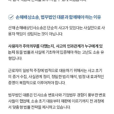
그룹소개
대륜의 강점
오시는 길
손해배상소송, 법무법인 대륜과 함께해야 하는 이유
글로벌 파트너 로펌
고객의 소리
통합검색
산재 손해배상민사소송은 단순히 사고가 있었다는 사실만으로 사
AI대륜
용자 책임이 성립되는 것이 아닙니다. 
사용자가 주의의무를 다했는지, 사고의 인과관계가 누구에게 있
업무사례
는지
 등을 법률과 사실에 기초하여 입증해야 하는 고난도 소송 유
형입니다.
주요 업무사례
사례분석/최신동향
법률정보
근로자의 일방적 주장에 법적으로 대응하기 위해서는 사고 초기
법률지식인
의 증거 수집, 사실관계 정리, 정밀한 법리 해석, 법정 내 효과적인 
고객후기
증명이 복합적으로 이루어져야 합니다.
업무분야
법무법인 대륜은 민사소송 변호사와 기업법무 경험이 풍부한 변호
사들이 협업해, 소송 초기 대응부터 재판에 이르기까지 전 과정에
민사그룹 업무
서 맞춤형 법률 전략을 제시하고 있습니다.
전체