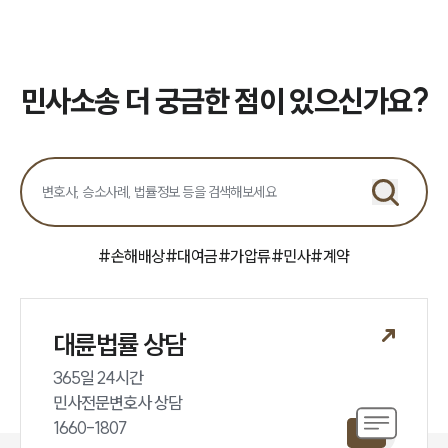
민사소송 더 궁금한 점이 있으신가요?
#
손해배상
#
대여금
#
가압류
#
민사
#
계약
대륜법률 상담
365일 24시간

민사전문변호사 상담

1660-1807