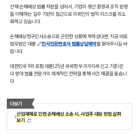
산재 손해배상 법률 자문을 넘어서, 기업의 생산 환경과 조직 운영
을 이해하는 실무 기반의 접근으로 의뢰인의 법적 리스크를 최소
구성원 소개
화하고 있습니다.
손해배상 · 민사전문변호사
손해배상청구민사소송으로 곤란한 상황에 처하셨다면, 지금 바로 
법무법인 대륜 🔗
민사전문변호사 법률상담예약
를 찾아주시길 바
소식/자료
랍니다. 
언론보도
대한민국 9위 로펌 대륜(25년 국세청 부가가치세 신고 기준)은 
공지사항
다 분야 법률 전문가의 체계적인 전략을 통해 사건 해결을 돕습니
법률 블로그
다.
법률서식
뉴스레터/브로슈어
세미나
더보기
산업재해로 인한 손해배상 소송 시, 사업주 대응 방법 살펴
대륜법률상담예약
보기
대륜법률상담예약