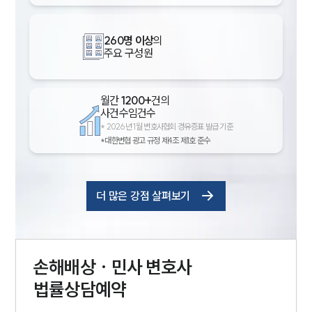
260명 이상
의
주요 구성원
월간
1200+
건의
사건수임건수
*
2026년 1월 변호사협회 경유증표 발급 기준
*대한변협 광고 규정 제4조 제1호 준수
더 많은 강점 살펴보기
손해배상 · 민사
변호사
법률상담예약