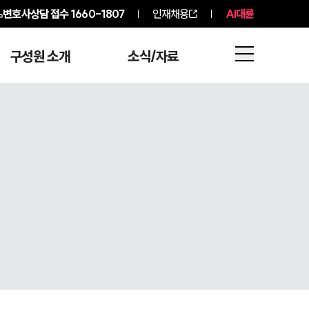
변호사상담 접수
1660-1807
인재채용
AI대륜
구성원 소개
소식/자료