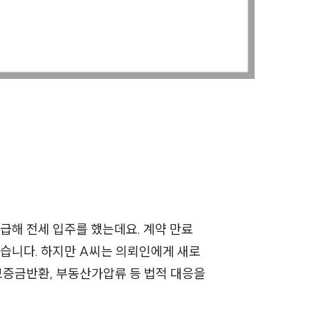
전체
구성원 소개
손해배상 · 민사전문변호사
소식/자료
언론보도
공지사항
급해 전세 입주를 했는데요. 계약 만료
법률 블로그
습니다. 하지만 A씨는 의뢰인에게 새로
법률서식
보증금반환, 부동산가압류 등 법적 대응을
뉴스레터/브로슈어