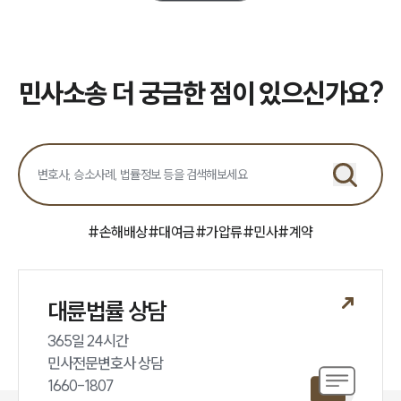
업무분야
민사그룹 업무
민사소송 더 궁금한 점이 있으신가요?
전체
구성원 소개
손해배상 · 민사전문변호사
#
손해배상
#
대여금
#
가압류
#
민사
#
계약
소식/자료
언론보도
공지사항
대륜법률 상담
법률 블로그
법률서식
365일 24시간

뉴스레터/브로슈어
민사전문변호사 상담

세미나
1660-1807