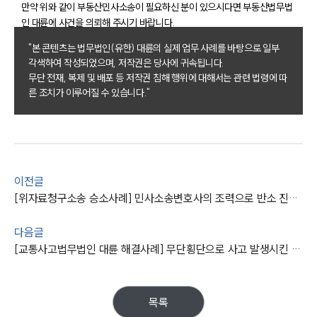
만약 위와 같이 부동산민사소송이 필요하신 분이 있으시다면 부동산법무법
인 대륜에 사건을 의뢰해 주시기 바랍니다.
"본 콘텐츠는 법무법인(유한) 대륜의 실제 업무 사례를 바탕으로 일부
그룹소개
각색하여 작성되었으며, 저작권은 당사에 귀속됩니다.
무단 전재, 복제 및 배포 등 저작권 침해 행위에 대해서는 관련 법령에 따
그룹소개
른 조치가 이루어질 수 있습니다."
대륜의 강점
오시는 길
글로벌 파트너 로펌
고객의 소리
통합검색
AI대륜
이전글
[위자료청구소송 승소사례] 민사소송변호사의 조력으로 반소 진행, 위자료청구에 성공하다
업무사례
다음글
주요 업무사례
[교통사고법무법인 대륜 해결사례] 무단횡단으로 사고 발생시킨 피고에 손해배상청구소송 승소
사례분석/최신동향
법률정보
법률지식인
고객후기
목록