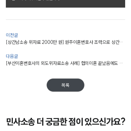
그룹소개
그룹소개
대륜의 강점
오시는 길
글로벌 파트너 로펌
이전글
고객의 소리
[상간남소송 위자료 2000만 원] 원주이혼변호사 조력으로 상간남에 손해배상 확정
통합검색
AI대륜
다음글
[부산이혼변호사의 외도위자료소송 사례] 협의이혼 끝났음에도 수천만원 위자료 청구에 성공하다
업무사례
주요 업무사례
목록
사례분석/최신동향
법률정보
법률지식인
고객후기
민사소송 더 궁금한 점이 있으신가요?
업무분야