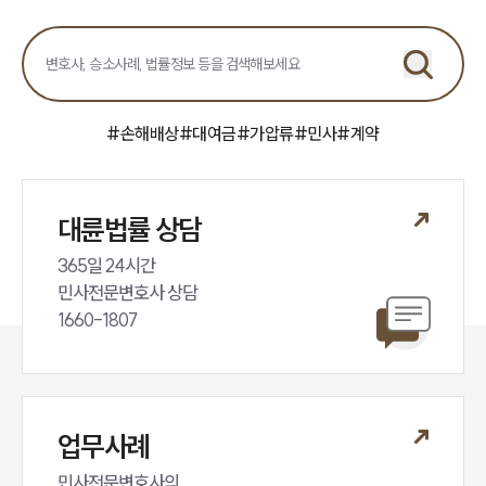
민사그룹 업무
전체
구성원 소개
#
손해배상
#
대여금
#
가압류
#
민사
#
계약
손해배상 · 민사전문변호사
소식/자료
대륜법률 상담
365일 24시간

언론보도
공지사항
민사전문변호사 상담

법률 블로그
1660-1807
법률서식
뉴스레터/브로슈어
세미나
업무사례
대륜법률상담예약
민사전문변호사의
