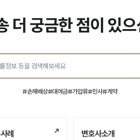
 더 궁금한 점이 있
#
손해배상
#
대여금
#
가압류
#
민사
#
계약
무사례
변호사소개