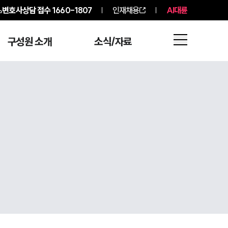
변호사상담 접수
1660-1807
인재채용
AI대륜
구성원 소개
소식/자료