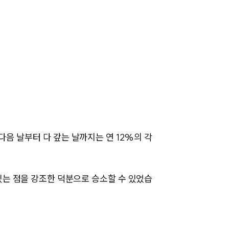
AI대륜
업무사례
주요 업무사례
사례분석/최신동향
법률정보
법률지식인
다음 날부터 다 갚는 날까지는 연 12%의 각
고객후기
는 점을 강조한 덕분으로 승소할 수 있었습
업무분야
민사그룹 업무