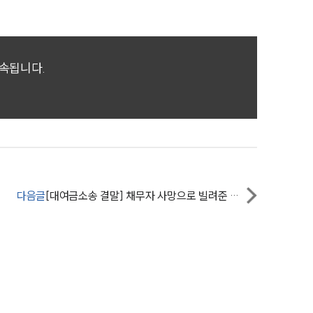
전체
구성원 소개
귀속됩니다.
손해배상 · 민사전문변호사
소식/자료
언론보도
다음글
[대여금소송 결말] 채무자 사망으로 빌려준 돈 돌려받지 못할 뻔하였으나 상속인에 청구, 전액 인용받아
공지사항
법률 블로그
법률서식
뉴스레터/브로슈어