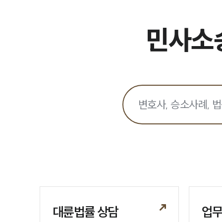
민사소송
대륜법률 상담
업