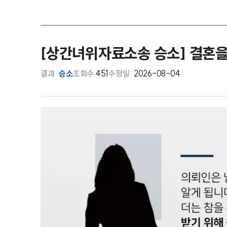
[상간녀위자료소송 승소] 결혼을
결과
승소
조회수
451
수정일:
2026-08-04