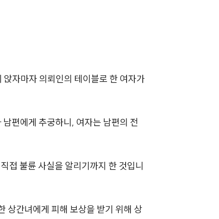
에 앉자마자 의뢰인의 테이블로 한 여자가
그룹소개
그룹소개
와 남편에게 추궁하니, 여자는 남편의 전
대륜의 강점
오시는 길
 직접 불륜 사실을 알리기까지 한 것입니
글로벌 파트너 로펌
고객의 소리
한 상간녀에게 피해 보상을 받기 위해 상
통합검색