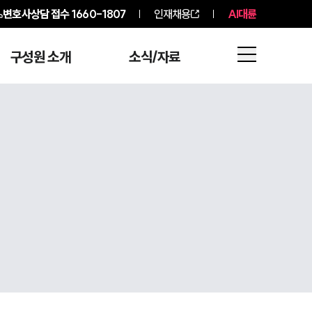
변호사상담 접수
1660-1807
인재채용
AI대륜
구성원 소개
소식/자료