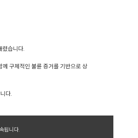
전체
구성원 소개
손해배상 · 민사전문변호사
 내렸습니다.
소식/자료
함께 구체적인 불륜 증거를 기반으로 상
언론보도
공지사항
니다.
법률 블로그
법률서식
뉴스레터/브로슈어
귀속됩니다.