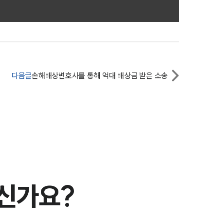
세미나
대륜법률상담예약
대륜법률상담예약
다음글
손해배상변호사를 통해 억대 배상금 받은 소송
으신가요?