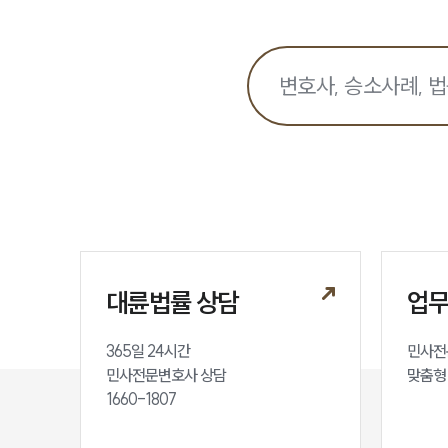
대륜법률 상담
업
365일 24시간

민사전
민사전문변호사 상담

맞춤형
1660-1807