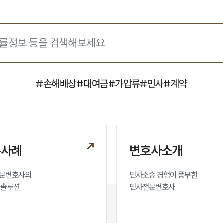
#
손해배상
#
대여금
#
가압류
#
민사
#
계약
무사례
변호사소개
문변호사의

민사소송 경험이 풍부한 

 솔루션
민사전문변호사