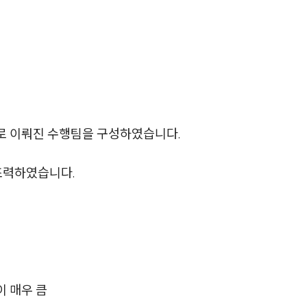
AI대륜
업무사례
주요 업무사례
사례분석/최신동향
로 이뤄진 수행팀을 구성하였습니다.
법률정보
조력하였습니다.
법률지식인
고객후기
업무분야
이 매우 큼
민사그룹 업무