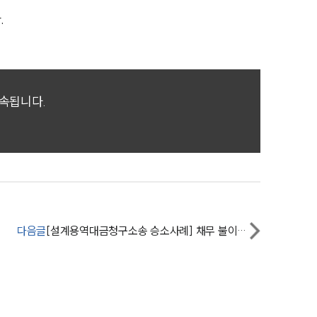
세미나
.
대륜법률상담예약
대륜법률상담예약
귀속됩니다.
다음글
[설계용역대금청구소송 승소사례] 채무 불이행하는 피고에게 용역대금 및 이자, 소송비용까지 부담하게 함