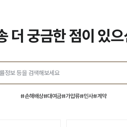
 더 궁금한 점이 있
#
손해배상
#
대여금
#
가압류
#
민사
#
계약