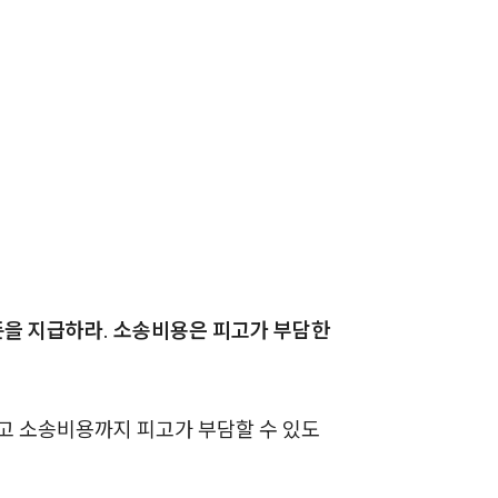
전체
구성원 소개
손해배상 · 민사전문변호사
소식/자료
언론보도
공지사항
 돈을 지급하라. 소송비용은 피고가 부담한
법률 블로그
법률서식
고 소송비용까지 피고가 부담할 수 있도
뉴스레터/브로슈어