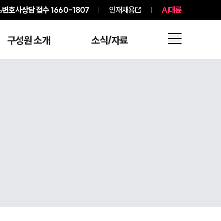
변호사상담 접수
1660-1807
인재채용
AI대륜
구성원 소개
소식/자료