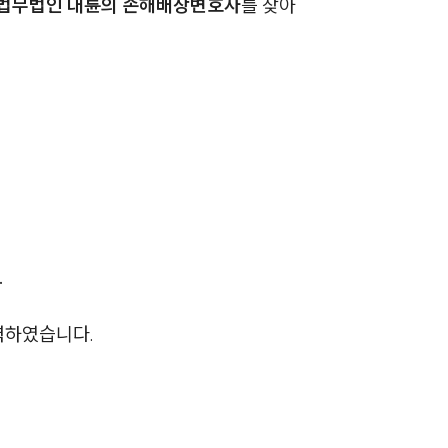
해 법무법인 대륜의 손해배상변호사
를 찾아
AI대륜
업무사례
주요 업무사례
사례분석/최신동향
법률정보
법률지식인
.
고객후기
력하였습니다.
업무분야
민사그룹 업무