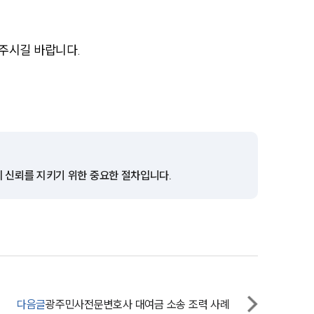
전체
주시길 바랍니다.
구성원 소개
손해배상 · 민사전문변호사
소식/자료
의 신뢰를 지키기 위한 중요한 절차입니다.
언론보도
공지사항
법률 블로그
법률서식
뉴스레터/브로슈어
다음글
광주민사전문변호사 대여금 소송 조력 사례