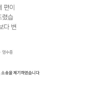
AI대륜
업무사례
주요 업무사례
사례분석/최신동향
법률정보
법률지식인
고객후기
 소송을 제기하였습니다.
업무분야
민사그룹 업무