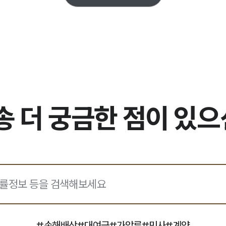
 더 궁금한 점이 있
#
손해배상
#
대여금
#
가압류
#
민사
#
계약