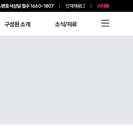
변호사상담 접수
1660-1807
인재채용
AI대륜
구성원 소개
소식/자료