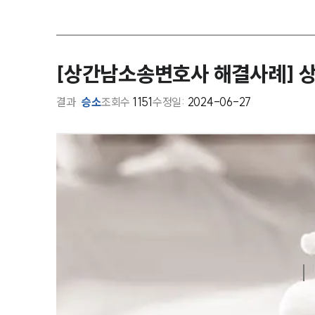
[상간남소송변호사 해결사례] 
결과
승소
조회수
1151
수정일:
2024-06-27