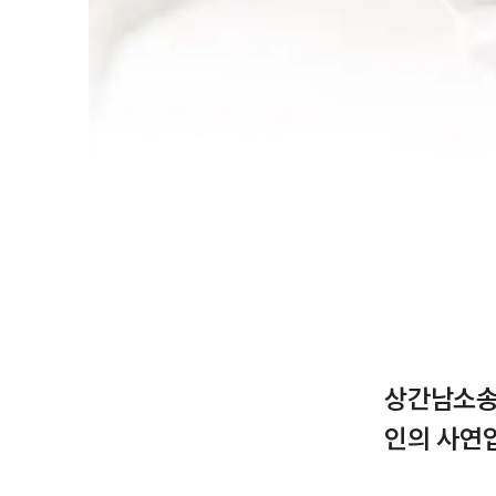
상간남소송
인의 사연입