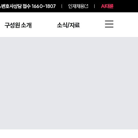
변호사상담 접수
1660-1807
인재채용
AI대륜
구성원 소개
소식/자료