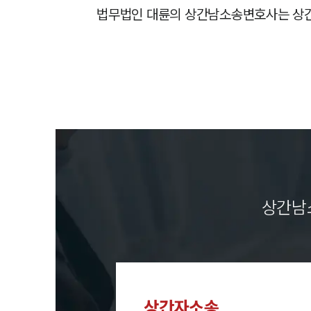
법무법인 대륜의 상간남소송변호사는 상간
상간남
상간자소송