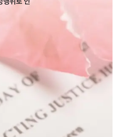
정행위로 인
AI대륜
업무사례
주요 업무사례
사례분석/최신동향
법률정보
법률지식인
고객후기
업무분야
민사그룹 업무