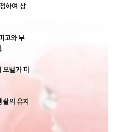
청하여 상
피고와 부


그룹소개
 모텔과 피
그룹소개
대륜의 강점
오시는 길
생활의 유지
글로벌 파트너 로펌
고객의 소리
통합검색