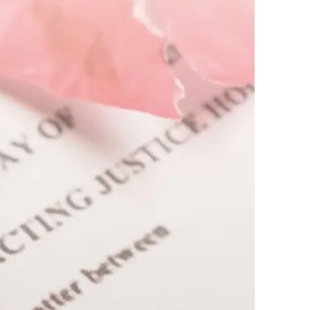
AI대륜
업무사례
주요 업무사례
사례분석/최신동향
법률정보
법률지식인
고객후기
업무분야
민사그룹 업무