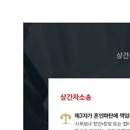
상간
상간자소송
제3자가 혼인파탄에 책임
시부모나 장인•장모 또는 첩