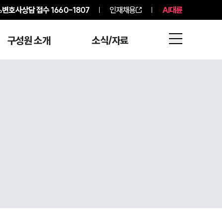
변호사상담 접수
1660-1807
인재채용
AI대륜
구성원 소개
소식/자료